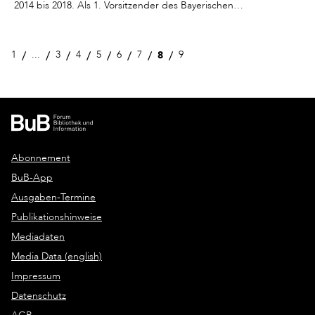
2014 bis 2018. Als 1. Vorsitzender des Bayerischen…
8
1
...
3
4
5
6
7
9
Abonnement
BuB-App
Ausgaben-Termine
Publikationshinweise
Mediadaten
Media Data (english)
Impressum
Datenschutz