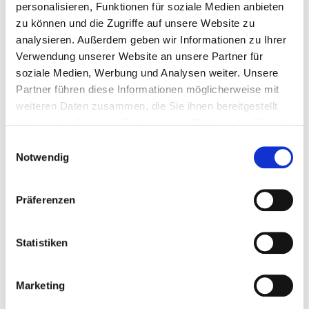
personalisieren, Funktionen für soziale Medien anbieten
zu können und die Zugriffe auf unsere Website zu
analysieren. Außerdem geben wir Informationen zu Ihrer
Bibliotheken unterstützen die
Verwendung unserer Website an unsere Partner für
Armutsüberwindung durch freien
soziale Medien, Werbung und Analysen weiter. Unsere
Zugang zu Informationen und Bildung
Partner führen diese Informationen möglicherweise mit
weiteren Daten zusammen, die Sie ihnen bereitgestellt
Nürnberg/Berlin. Unter dem Titel „Die Zukunft des freien
haben oder die sie im Rahmen Ihrer Nutzung der Dienste
Zugangs zu Informationen: Zur Rolle der Bibliotheken in der
gesammelt haben.
Einwilligungsauswahl
Post-2015-Entwicklungsagenda der Vereinten…
Notwendig
Präferenzen
Statistiken
Marketing