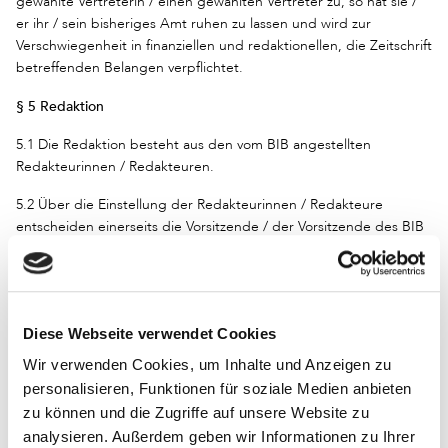
gewählte Vertreterin / einen gewählten Vertreter zu, so hat sie /
er ihr / sein bisheriges Amt ruhen zu lassen und wird zur
Verschwiegenheit in finanziellen und redaktionellen, die Zeitschrift
betreffenden Belangen verpflichtet.
§ 5 Redaktion
5.1 Die Redaktion besteht aus den vom BIB angestellten
Redakteurinnen / Redakteuren.
5.2 Über die Einstellung der Redakteurinnen / Redakteure
entscheiden einerseits die Vorsitzende / der Vorsitzende des BIB
und die / der vom Bundesvorstand delegierte Herausgeberin /
Herausgeber, andererseits die angestellten Redakteurinnen /
Redakteure gleichberechtigt. Dabei verfügen beide Seiten im
Grundsatz über dieselbe Anzahl von Stimmen. Bei
Diese Webseite verwendet Cookies
Stimmengleichheit gibt das Votum der Sprecherin / des
Sprechers der GK den Ausschlag. Eine Neueinstellung kann aber
Wir verwenden Cookies, um Inhalte und Anzeigen zu
gegen den einmütigen Willen der angestellten Redakteurinnen /
personalisieren, Funktionen für soziale Medien anbieten
Redakteure nicht vorgenommen werden. Die gewählte
zu können und die Zugriffe auf unsere Website zu
Herausgeberschaft muss vor der Entscheidung gehört werden.
analysieren. Außerdem geben wir Informationen zu Ihrer
Über die Entlassung einer Redakteurin / eines Redakteurs