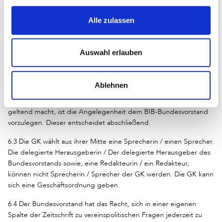
Stimmen. Beschlüsse bedürfen einer Mehrheit der Stimmen.
Alle zulassen
6.2 Eine Bearbeiterin / Ein Bearbeiter von BIB-Info nimmt als Gast
ohne Stimmrecht an der GK teil. Beschlüsse zu BIB-Info werden
von der GK grundsätzlich nicht getroffen, sondern liegen im
Auswahl erlauben
Entscheidungsbereich des BIB. Wenn im Einzelfall
Abstimmungen zu BIB-Info erforderlich werden, besitzt die / der
an der GK-Sitzung teilnehmende Bearbeiterin / Bearbeiter ein
Ablehnen
Stimm- und Vetorecht. Über Angelegenheiten, in denen die
Bearbeiterin / der Bearbeiter von BIB-Info ihr / sein Vetorecht
geltend macht, ist die Angelegenheit dem BIB-Bundesvorstand
vorzulegen. Dieser entscheidet abschließend.
6.3 Die GK wählt aus ihrer Mitte eine Sprecherin / einen Sprecher.
Die delegierte Herausgeberin / Der delegierte Herausgeber des
Bundesvorstands sowie, eine Redakteurin / ein Redakteur,
können nicht Sprecherin / Sprecher der GK werden. Die GK kann
sich eine Geschäftsordnung geben.
6.4 Der Bundesvorstand hat das Recht, sich in einer eigenen
Spalte der Zeitschrift zu vereinspolitischen Fragen jederzeit zu