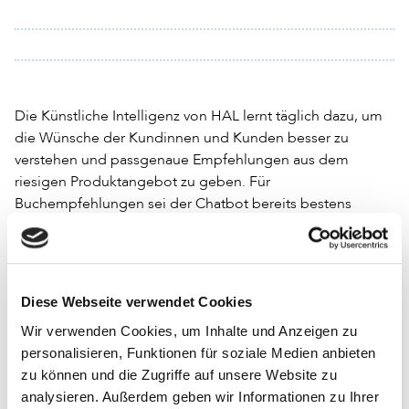
Die Künstliche Intelligenz von HAL lernt täglich dazu, um
die Wünsche der Kundinnen und Kunden besser zu
verstehen und passgenaue Empfehlungen aus dem
riesigen Produktangebot zu geben. Für
Buchempfehlungen sei der Chatbot bereits bestens
trainiert, teilte Dussmann mit. Nun lerne er das Sortiment
aus den Bereichen Film und Musik. Schon in Kürze würden
die Kundinnen und Kunden von HAL übergreifende
Empfehlungen aus dem gesamten Portfolio erhalten.
Diese Webseite verwendet Cookies
Mit der Einführung von HAL möchte Dussmann die
Wir verwenden Cookies, um Inhalte und Anzeigen zu
Servicequalität im E-Commerce durch den Einsatz
personalisieren, Funktionen für soziale Medien anbieten
moderner Technologien nachhaltig steigern. Der
zu können und die Zugriffe auf unsere Website zu
Empfehlungs-Chatbot HAL ist bereits im Onlineshop von
analysieren. Außerdem geben wir Informationen zu Ihrer