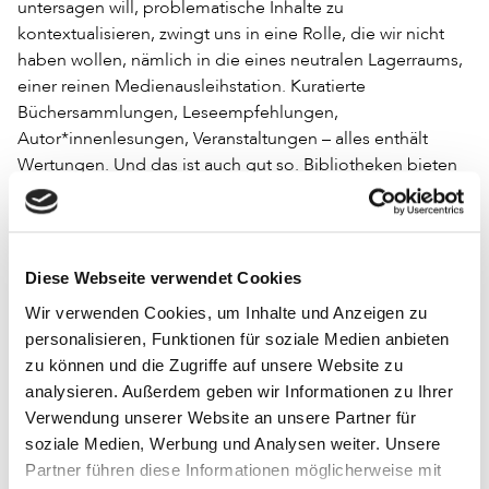
untersagen will, problematische Inhalte zu
kontextualisieren, zwingt uns in eine Rolle, die wir nicht
haben wollen, nämlich in die eines neutralen Lagerraums,
einer reinen Medienausleihstation. Kuratierte
Büchersammlungen, Leseempfehlungen,
Autor*innenlesungen, Veranstaltungen – alles enthält
Wertungen. Und das ist auch gut so. Bibliotheken bieten
Orientierung in einer unüberschaubaren Informationsflut,
sie lassen dabei den Aufsuchenden, unseren Gästen die
Wahl, was angenommen wird, was ignoriert wird, womit
sich Einzelne beschäftigen möchten oder welchen Grad
Diese Webseite verwendet Cookies
an Irritation jede*r heute erträgt.
Wir verwenden Cookies, um Inhalte und Anzeigen zu
Die Förderung der Informations- und Medienkompetenz
personalisieren, Funktionen für soziale Medien anbieten
kann nur dann professionell erfolgen, wenn auch kritische
zu können und die Zugriffe auf unsere Website zu
Diskurse mit bestimmten Werken möglich sind. Wer uns
analysieren. Außerdem geben wir Informationen zu Ihrer
das verbieten will, untergräbt unsere Funktion als Orte der
Verwendung unserer Website an unsere Partner für
demokratischen Aufklärung, untergräbt unsere Relevanz
soziale Medien, Werbung und Analysen weiter. Unsere
als Diskursraum.
Partner führen diese Informationen möglicherweise mit