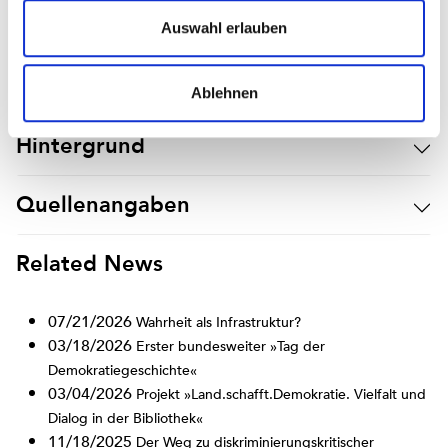
Auswahl erlauben
Eine ausführlichere Einordnung des Themas finden Sie im
»Wahrheit als Infrastruktur?«
Beitrag
.
Ablehnen
Hintergrund
Quellenangaben
Related News
07/21/2026
Wahrheit als Infrastruktur?
03/18/2026
Erster bundesweiter »Tag der
Demokratiegeschichte«
03/04/2026
Projekt »Land.schafft.Demokratie. Vielfalt und
Dialog in der Bibliothek«
11/18/2025
Der Weg zu diskriminierungskritischer