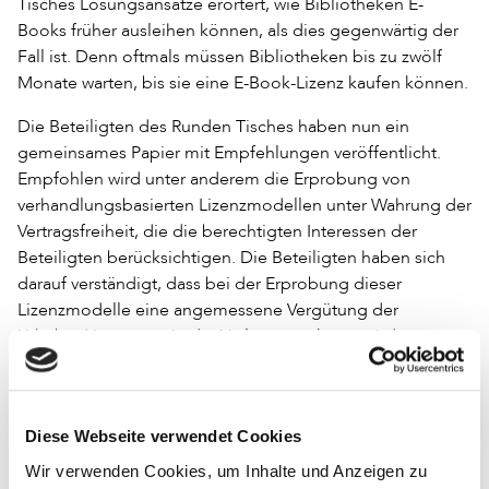
Tisches Lösungsansätze erörtert, wie Bibliotheken E-
Books früher ausleihen können, als dies gegenwärtig der
Fall ist. Denn oftmals müssen Bibliotheken bis zu zwölf
Monate warten, bis sie eine E-Book-Lizenz kaufen können.
Die Beteiligten des Runden Tisches haben nun ein
gemeinsames Papier mit Empfehlungen veröffentlicht.
Empfohlen wird unter anderem die Erprobung von
verhandlungsbasierten Lizenzmodellen unter Wahrung der
Vertragsfreiheit, die die berechtigten Interessen der
Beteiligten berücksichtigen. Die Beteiligten haben sich
darauf verständigt, dass bei der Erprobung dieser
Lizenzmodelle eine angemessene Vergütung der
Urheber/-innen sowie der Verlage anerkannt wird.
hier
Das gemeinsame Papier kann
abgerufen werden.
Zur Veröffentlichung des gemeinsamen Papiers erklärt
Diese Webseite verwendet Cookies
Volker Heller, Bundesvorsitzender des dbv: »Der Deutsche
Wir verwenden Cookies, um Inhalte und Anzeigen zu
Bibliotheksverband ist vor zwei Jahren mit der klaren