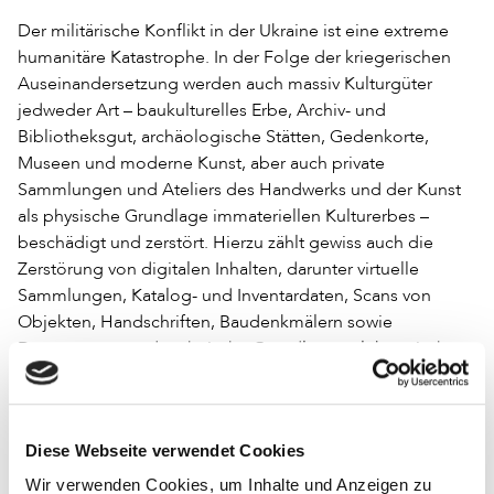
Der militärische Konflikt in der Ukraine ist eine extreme
humanitäre Katastrophe. In der Folge der kriegerischen
Auseinandersetzung werden auch massiv Kulturgüter
jedweder Art – baukulturelles Erbe, Archiv- und
Bibliotheksgut, archäologische Stätten, Gedenkorte,
Museen und moderne Kunst, aber auch private
Sammlungen und Ateliers des Handwerks und der Kunst
als physische Grundlage immateriellen Kulturerbes –
beschädigt und zerstört. Hierzu zählt gewiss auch die
Zerstörung von digitalen Inhalten, darunter virtuelle
Sammlungen, Katalog- und Inventardaten, Scans von
Objekten, Handschriften, Baudenkmälern sowie
Datenzentren und technische Grundlagen elektronischer
Überlieferung, deren Sicherung sich das internationale
Saving Ukrainian Cultural Heritage Online
Projekt
(SUCHO)
mit inzwischen über 1.500 freiwilligen
Diese Webseite verwendet Cookies
Helferinnen und Helfern angenommen hat.
Wir verwenden Cookies, um Inhalte und Anzeigen zu