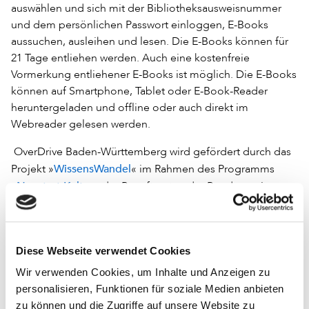
auswählen und sich mit der Bibliotheksausweisnummer
und dem persönlichen Passwort einloggen, E-Books
aussuchen, ausleihen und lesen. Die E-Books können für
21 Tage entliehen werden. Auch eine kostenfreie
Vormerkung entliehener E-Books ist möglich. Die E-Books
können auf Smartphone, Tablet oder E-Book-Reader
heruntergeladen und offline oder auch direkt im
Webreader gelesen werden.
OverDrive Baden-Württemberg wird gefördert durch das
WissensWandel
Projekt »
« im Rahmen des Programms
Neustart Kultur
»
« der Beauftragten der Bundesregierung
für Kultur und Medien (BKM) und das
Vor Ort für Alle
Soforthilfeprogramm »
« für zeitgemäße
Bibliothekskonzepte in Kommunen mit bis zu 20 000
Diese Webseite verwendet Cookies
Einwohnern mit Unterstützung vom Deutschen
Bibliotheksverband.
Wir verwenden Cookies, um Inhalte und Anzeigen zu
personalisieren, Funktionen für soziale Medien anbieten
Kommunale öffentliche Bibliotheken aus Baden-
zu können und die Zugriffe auf unsere Website zu