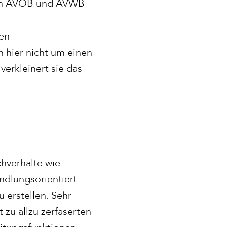
eren AVÖB und AVWB
s
hen
h hier nicht um einen
erkleinert sie das
chverhalte wie
ndlungsorientiert
 erstellen. Sehr
 zu allzu zerfaserten