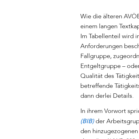
Wie die älteren AV
einem langen Textkapi
Im Tabellenteil wird 
Anforderungen beschr
Fallgruppe, zugeordne
Entgeltgruppe – oder
Qualität des Tätigke
betreffende Tätigkei
dann derlei Details.
In ihrem Vorwort spr
(BIB)
der Arbeitsgrup
den hinzugezogenen Ex