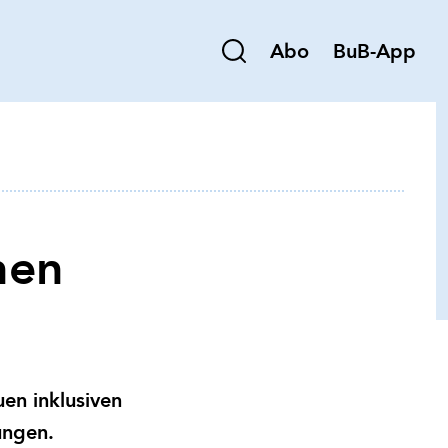
Abo
BuB-App
nen
en inklusiven
ungen.