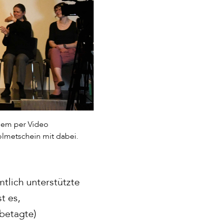
 dem per Video
olmetschein mit dabei.
tlich unterstützte
t es,
betagte)