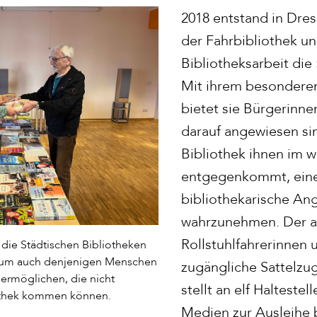
2018 entstand in Dre
der Fahrbibliothek un
Bibliotheksarbeit die
Mit ihrem besonder
bietet sie Bürgerinne
darauf angewiesen sin
Bibliothek ihnen im w
entgegenkommt, ein
bibliothekarische An
wahrzunehmen. Der a
Rollstuhlfahrerinnen 
 die Städtischen Bibliotheken
, um auch denjenigen Menschen
zugängliche Sattelzug
ermöglichen, die nicht
stellt an elf Haltestel
iothek kommen können.
Medien zur Ausleihe b