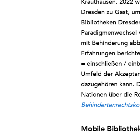
Krauthausen. 2022 wa
Dresden zu Gast, um 
Bibliotheken Dresde
Paradigmenwechsel v
mit Behinderung ab
Erfahrungen berichte
= einschließen / einb
Umfeld der Akzeptanz
dazugehören kann. D
Nationen über die R
Behindertenrechtsko
Mobile Bibliothe