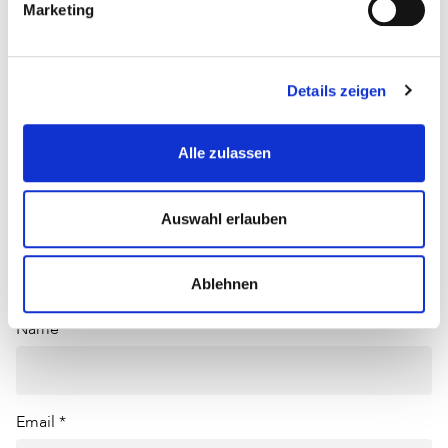
Marketing
Kommentare (0)
Details zeigen
Jetzt kommentieren
Alle zulassen
Sortieren nach
Auswahl erlauben
Schreiben Sie einen Kommentar
Ablehnen
Name *
Email *