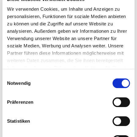
Wir verwenden Cookies, um Inhalte und Anzeigen zu
personalisieren, Funktionen für soziale Medien anbieten
zu können und die Zugriffe auf unsere Website zu
analysieren. Außerdem geben wir Informationen zu Ihrer
Verwendung unserer Website an unsere Partner für
soziale Medien, Werbung und Analysen weiter. Unsere
Partner führen diese Informationen möglicherweise mit
weiteren Daten zusammen, die Sie ihnen bereitgestellt
Die Teilnahme ist über den abgebildeten QR-Code möglich.
haben oder die sie im Rahmen Ihrer Nutzung der Dienste
gesammelt haben.
Einwilligungsauswahl
Notwendig
Präferenzen
Interessantes Thema?
Teilen Sie diesen Artikel mit Kolleginnen und Kollegen:
Statistiken