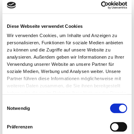
Diese Webseite verwendet Cookies
Wir verwenden Cookies, um Inhalte und Anzeigen zu
personalisieren, Funktionen für soziale Medien anbieten
zu können und die Zugriffe auf unsere Website zu
analysieren. Außerdem geben wir Informationen zu Ihrer
Neues Joint Lab: TIB und Universität
Verwendung unserer Website an unsere Partner für
Marburg begründen Zusammenarbeit
soziale Medien, Werbung und Analysen weiter. Unsere
Partner führen diese Informationen möglicherweise mit
»Joint Lab AI & Scholarly Data Analytics TIB-UMR« zur
weiteren Daten zusammen, die Sie ihnen bereitgestellt
Untersuchung innovativer KI-Methoden für Forschung und
Hochschulbildung.
haben oder die sie im Rahmen Ihrer Nutzung der Dienste
gesammelt haben.
Einwilligungsauswahl
Notwendig
Präferenzen