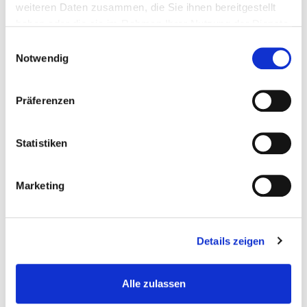
Ein Überblick über Planung, Bau und Neueröffnung der
weiteren Daten zusammen, die Sie ihnen bereitgestellt
Hamburger Bücherhalle Eidelstedt im Stadtteilkulturzentrum
haben oder die sie im Rahmen Ihrer Nutzung der Dienste
»steeedt«.
gesammelt haben.
Einwilligungsauswahl
Notwendig
Präferenzen
Statistiken
Marketing
Eine Institution unter Druck
Der Bücherbus in der Mobilitätswendeschleife: Ein persönlicher
Blick auf Fahrbibliotheken, über den Rückgang der
Details zeigen
Bücherbusse in Deutschland und die Konsequenzen.
Alle zulassen