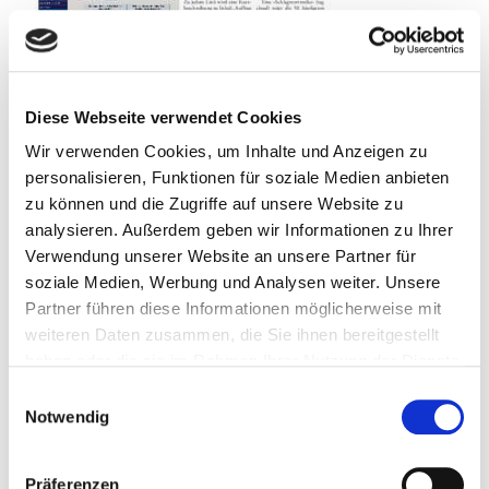
Der Kunde als Kommunikationsagent :
elektronische Postkarten von der
Diese Webseite verwendet Cookies
Stadtbücherei Schweinfurt / Anita
Wir verwenden Cookies, um Inhalte und Anzeigen zu
Kaltenbach, Stadtbücherei Schweinfurt
personalisieren, Funktionen für soziale Medien anbieten
zu können und die Zugriffe auf unsere Website zu
Seitenbereich:
226
analysieren. Außerdem geben wir Informationen zu Ihrer
Verwendung unserer Website an unsere Partner für
Autor:
Kaltenbach, Anita
soziale Medien, Werbung und Analysen weiter. Unsere
Schlagwort(e):
Stadtbücherei Schweinfurt, Postkarte
Partner führen diese Informationen möglicherweise mit
weiteren Daten zusammen, die Sie ihnen bereitgestellt
haben oder die sie im Rahmen Ihrer Nutzung der Dienste
gesammelt haben.
Einwilligungsauswahl
Notwendig
Präferenzen