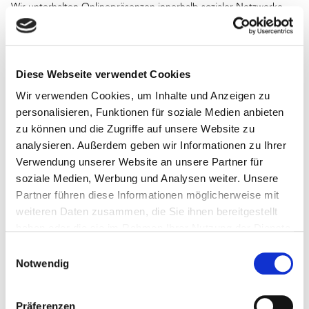
Wir unterhalten Onlinepräsenzen innerhalb sozialer Netzwerke
und Plattformen, um mit den dort aktiven Mitgliedern,
Interessenten und Nutzern kommunizieren und sie dort über
unsere Leistungen informieren zu können. Beim Aufruf der
jeweiligen Netzwerke und Plattformen gelten die
Diese Webseite verwendet Cookies
Geschäftsbedingungen und die Datenverarbeitungsrichtlinien
Wir verwenden Cookies, um Inhalte und Anzeigen zu
deren jeweiligen Betreiber.
personalisieren, Funktionen für soziale Medien anbieten
Soweit nicht anders im Rahmen unserer Datenschutzerklärung
zu können und die Zugriffe auf unsere Website zu
angegeben, verarbeiten wir die Daten der Nutzer sofern diese
analysieren. Außerdem geben wir Informationen zu Ihrer
mit uns innerhalb der sozialen Netzwerke und Plattformen
Verwendung unserer Website an unsere Partner für
kommunizieren, z.B. Beiträge auf unseren Onlinepräsenzen
soziale Medien, Werbung und Analysen weiter. Unsere
verfassen oder uns Nachrichten zusende
Partner führen diese Informationen möglicherweise mit
weiteren Daten zusammen, die Sie ihnen bereitgestellt
haben oder die sie im Rahmen Ihrer Nutzung der Dienste
11. Datenschutzbestimmungen zum
gesammelt haben.
Einwilligungsauswahl
Einsatz und zur Verwendung von
Notwendig
Instagram
Präferenzen