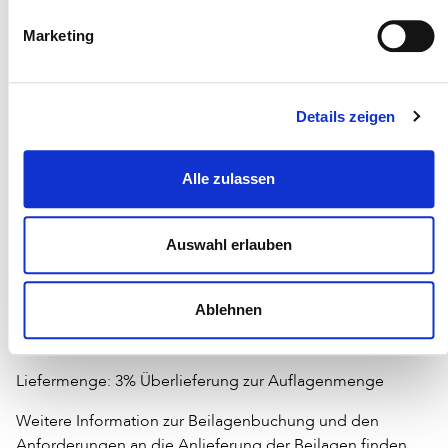
- Aneinanderhafte Beilagen, die durch elektrostatische
Einflüsse, klebende Farben, Feuchtigkeit etc. nicht ohne
Marketing
manuelles Eingreifen zu verarbeiten sind, verursachen
Mehrkosten
- Mängel an den Beilagen durch umgeknickte Ecken,
Details zeigen
Quetschfalten oder verlagerte Rücken führen zu einer
Leistungsminderung und entsprechenden Mehrkosten
Alle zulassen
Auf dem Lieferschein der Sendung an Winkhardt +
Spinder bitten wir um folgende Angaben:
Auswahl erlauben
- Anzeigenkunde
- Zeitschrift und Ausgabenummer
Ablehnen
- Titel der angelieferten Beilage
- Gesamtmenge der Lieferung
Liefermenge: 3% Überlieferung zur Auflagenmenge
Weitere Information zur Beilagenbuchung und den
Anforderungen an die Anlieferung der Beilagen finden