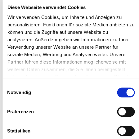
unsere allgemeinen Geschäftsbedingungen, die Sie unter
Diese Webseite verwendet Cookies
www.b-u-b.de/agb
einsehen können.
Wir verwenden Cookies, um Inhalte und Anzeigen zu
Bitte beachten Sie folgende Hinweise:
personalisieren, Funktionen für soziale Medien anbieten zu
können und die Zugriffe auf unsere Website zu
- Format: max. 200 x 270 mm (BxH)
analysieren. Außerdem geben wir Informationen zu Ihrer
Verwendung unserer Website an unsere Partner für
- Wir bitten um Angabe der Falzart, der Papiergrammatur
soziale Medien, Werbung und Analysen weiter. Unsere
sowie der Materialart
Partner führen diese Informationen möglicherweise mit
- Die Vorlage eines Musters als PDF-Datei ist bei
weiteren Daten zusammen, die Sie ihnen bereitgestellt
Auftragserteilung erwünscht
haben oder die sie im Rahmen Ihrer Nutzung der Dienste
gesammelt haben.
Einwilligungsauswahl
- Mehrseitige Beilagen können nur als Kreuz-, Wickel-
Notwendig
oder Mittenfalz verarbeitet werden
- Beilagen können nur unplatziert eingebracht werden
Präferenzen
- Die Beilagen müssen sich ohne Probleme vereinzeln
lassen
Statistiken