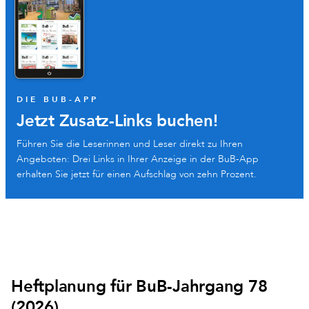
DIE BUB-APP
Jetzt Zusatz-Links buchen!
Führen Sie die Leserinnen und Leser direkt zu Ihren
Angeboten: Drei Links in Ihrer Anzeige in der BuB-App
erhalten Sie jetzt für einen Aufschlag von zehn Prozent.
Heftplanung für BuB-Jahrgang 78
(2026)