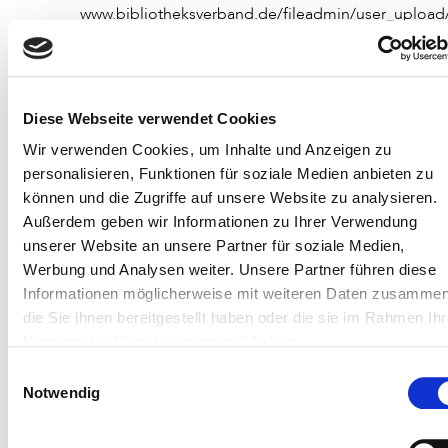
www.bibliotheksverband.de/fileadmin/user_uploa
ueber_uns/2011-01-18_-
_Satzung_23_03_06_Anderungen
_03_06_09_endg.pdf
Diese Webseite verwendet Cookies
Urheberrecht:
Wir verwenden Cookies, um Inhalte und Anzeigen zu
personalisieren, Funktionen für soziale Medien anbieten zu
Für die Richtigkeit der Inhalte sowie die urheberrechtliche
können und die Zugriffe auf unsere Website zu analysieren.
Klärung hinsichtlich der Einräumung der
Außerdem geben wir Informationen zu Ihrer Verwendung
Abdruck-/Onlinerechte von Fotos und Abbildungen durch
unserer Website an unsere Partner für soziale Medien,
die jeweiligen Urheber/-innen – insbesondere auch für die
Werbung und Analysen weiter. Unsere Partner führen diese
Wahrung der Persönlichkeitsrechte der abgebildeten
Informationen möglicherweise mit weiteren Daten zusammen
Personen – sind die Autorinnen und Autoren
die Sie ihnen bereitgestellt haben oder die sie im Rahmen Ihr
verantwortlich. Dies gilt auch für die Veröffentlichung im
Nutzung der Dienste gesammelt haben.
Internet.
Einwilligungsauswahl
Notwendig
Formale Anforderungen: