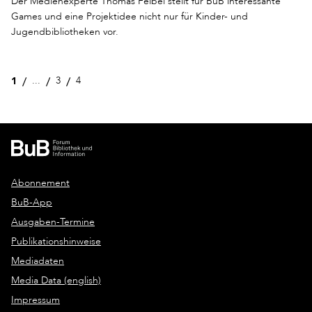
Der Medienexperte Thomas Feibel stellt für BuB interessante
Games und eine Projektidee nicht nur für Kinder- und
Jugendbibliotheken vor.
1
...
3
4
Abonnement
BuB-App
Ausgaben-Termine
Publikationshinweise
Mediadaten
Media Data (english)
Impressum