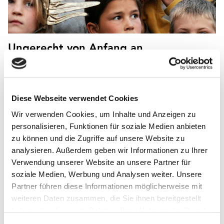
Ungerecht von Anfang an
Ein Essay des österreichischen Kulturwissenschaftlers Thomas
Macho über das Prinzip der Gleichheit aller Menschen und die
Ungleichheit der Geburtslotterie
Diese Webseite verwendet Cookies
Wir verwenden Cookies, um Inhalte und Anzeigen zu
personalisieren, Funktionen für soziale Medien anbieten
zu können und die Zugriffe auf unsere Website zu
analysieren. Außerdem geben wir Informationen zu Ihrer
Verwendung unserer Website an unsere Partner für
soziale Medien, Werbung und Analysen weiter. Unsere
Partner führen diese Informationen möglicherweise mit
weiteren Daten zusammen, die Sie ihnen bereitgestellt
Bewerbungsstart für Gütesiegel
haben oder die sie im Rahmen Ihrer Nutzung der Dienste
Buchkita 2024
gesammelt haben.