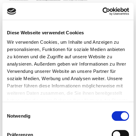
Markt
Seitenbereich:
208 - 209
Schlagwort(e):
Diese Webseite verwendet Cookies
Pressemitteilung, Werbung
Wir verwenden Cookies, um Inhalte und Anzeigen zu
personalisieren, Funktionen für soziale Medien anbieten
zu können und die Zugriffe auf unsere Website zu
analysieren. Außerdem geben wir Informationen zu Ihrer
Verwendung unserer Website an unsere Partner für
soziale Medien, Werbung und Analysen weiter. Unsere
Partner führen diese Informationen möglicherweise mit
weiteren Daten zusammen, die Sie ihnen bereitgestellt
haben oder die sie im Rahmen Ihrer Nutzung der Dienste
gesammelt haben.
Einwilligungsauswahl
Notwendig
Präferenzen