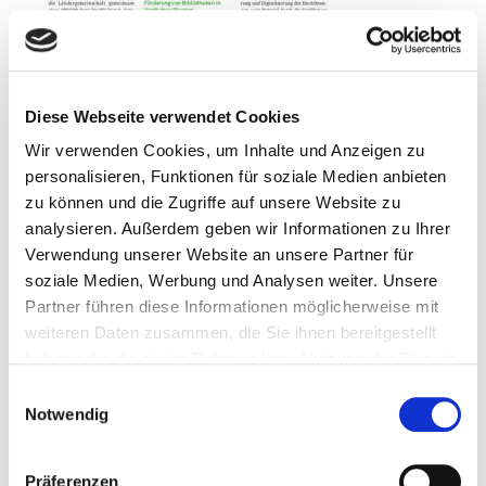
Diese Webseite verwendet Cookies
Wir verwenden Cookies, um Inhalte und Anzeigen zu
personalisieren, Funktionen für soziale Medien anbieten
zu können und die Zugriffe auf unsere Website zu
analysieren. Außerdem geben wir Informationen zu Ihrer
Verwendung unserer Website an unsere Partner für
soziale Medien, Werbung und Analysen weiter. Unsere
Partner führen diese Informationen möglicherweise mit
Hochschule der Medien Stuttgart
weiteren Daten zusammen, die Sie ihnen bereitgestellt
bietet Certificate of Advanced Studies
haben oder die sie im Rahmen Ihrer Nutzung der Dienste
(CAS) Bibliothekspädagogik an
gesammelt haben.
Einwilligungsauswahl
Notwendig
Seitenbereich:
533
Schlagwort(e):
Hochschule der Medien, Bibliothekspädagogik,
Pädagogik, Weiterbildungkurs, Zertifikat
Präferenzen