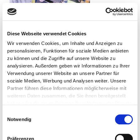
Diese Webseite verwendet Cookies
Wir verwenden Cookies, um Inhalte und Anzeigen zu
personalisieren, Funktionen für soziale Medien anbieten
zu können und die Zugriffe auf unsere Website zu
analysieren. Außerdem geben wir Informationen zu Ihrer
Verwendung unserer Website an unsere Partner für
soziale Medien, Werbung und Analysen weiter. Unsere
On Lit – Lese- und Medienförderung in
Partner führen diese Informationen möglicherweise mit
einer Berliner Schulbibliothek :
weiteren Daten zusammen, die Sie ihnen bereitgestellt
Schulbibliotheksprojekt mit
haben oder die sie im Rahmen Ihrer Nutzung der Dienste
Innovationspreis ausgezeichnet ;
gesammelt haben.
Einwilligungsauswahl
Medienpädagogische Arbeit soll
Notwendig
fortgeführt werden / Jana Haase, Tanja
Kasischke
Präferenzen