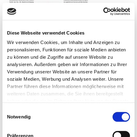
Diese Webseite verwendet Cookies
Wir verwenden Cookies, um Inhalte und Anzeigen zu
personalisieren, Funktionen für soziale Medien anbieten
zu können und die Zugriffe auf unsere Website zu
analysieren. Außerdem geben wir Informationen zu Ihrer
Verwendung unserer Website an unsere Partner für
soziale Medien, Werbung und Analysen weiter. Unsere
Partner führen diese Informationen möglicherweise mit
Nachrichten
weiteren Daten zusammen, die Sie ihnen bereitgestellt
haben oder die sie im Rahmen Ihrer Nutzung der Dienste
Seitenbereich:
gesammelt haben.
602 - 603
Einwilligungsauswahl
Notwendig
Schlagwort(e):
Vermischte Nachrichten
Präferenzen