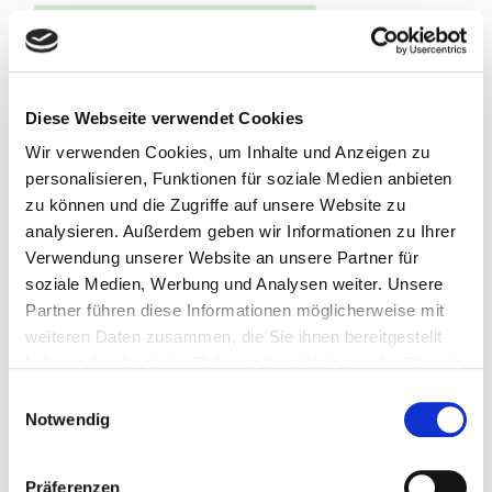
Diese Webseite verwendet Cookies
Wir verwenden Cookies, um Inhalte und Anzeigen zu
personalisieren, Funktionen für soziale Medien anbieten
zu können und die Zugriffe auf unsere Website zu
analysieren. Außerdem geben wir Informationen zu Ihrer
Verwendung unserer Website an unsere Partner für
Neuer DINI-Vorstand gewählt : New
soziale Medien, Werbung und Analysen weiter. Unsere
Work im Fokus ; Preisverleihung des
Partner führen diese Informationen möglicherweise mit
studentischen Wettbewerbs »Hybrides
weiteren Daten zusammen, die Sie ihnen bereitgestellt
Lernen«
haben oder die sie im Rahmen Ihrer Nutzung der Dienste
gesammelt haben.
Einwilligungsauswahl
Seitenbereich:
578
Notwendig
Schlagwort(e):
Deutsche Initiative für Netzwerkinformation e.V.,
Konferenz
Präferenzen