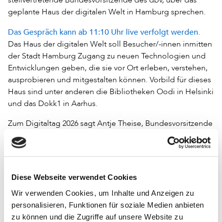
geplante Haus der digitalen Welt in Hamburg sprechen.
Das Gespräch kann ab 11:10 Uhr live verfolgt werden
.
Das Haus der digitalen Welt soll Besucher/-innen inmitten
der Stadt Hamburg Zugang zu neuen Technologien und
Entwicklungen geben, die sie vor Ort erleben, verstehen,
ausprobieren und mitgestalten können. Vorbild für dieses
Haus sind unter anderen die Bibliotheken Oodi in Helsinki
und das Dokk1 in Aarhus.
Zum Digitaltag 2026 sagt Antje Theise, Bundesvorsitzende
des Deutschen Bibliotheksverbandes e.V. (dbv): »Digitale
Angebote können den Alltag vieler Menschen erleichtern.
Gleichzeitig wird es immer wichtiger, über Risiken wie
Desinformation, Phishing, Cybermobbing und
Diese Webseite verwendet Cookies
Datenmissbrauch aufzuklären – besonders mit Blick auf
Wir verwenden Cookies, um Inhalte und Anzeigen zu
Kinder und Jugendliche.
personalisieren, Funktionen für soziale Medien anbieten
Bibliotheken leisten hier einen unverzichtbaren Beitrag:
zu können und die Zugriffe auf unsere Website zu