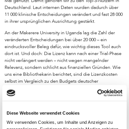
Mal genutzt. Damit gehören wir zu den Top-3-Nutzern in
Deutschland. Laut internen Daten wurden dadurch über
11 000 klinische Entscheidungen verändert und fast 28 000
in ihrer ursprünglichen Ausrichtung gestärkt.
An der Makerere University in Uganda lag die Zahl der
veränderten Entscheidungen bei über 20 000 – ein
eindrucksvoller Beleg dafür, wie wichtig dieses Tool auch
dort ist. Und doch: Die Lizenz kann nach einer Trial-Phase
nicht verlängert werden – nicht wegen mangelnder
Relevanz, sondern schlicht aus finanziellen Gründen. Wie
uns eine Bibliothekarin berichtet, sind die Lizenzkosten
selbst im Vergleich zu den Budgets deutscher
Universitätskliniken minimal und trotzdem prozentuell viel
zu hoch.
Hier wird konkret sichtbar, was finanzielle Engpässe im
Alltag bedeuten. Während Anbieter mit Lizenzeinnahmen
Diese Webseite verwendet Cookies
aus Nordamerika und Europa den Großteil ihres Umsatzes
Wir verwenden Cookies, um Inhalte und Anzeigen zu
erzielen, bestehen sie zugleich auf eine Preispolitik, die