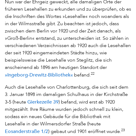
Nun war der Ehrgeiz geweckt, alle damaligen Orte der
früheren Lesehallen zu erkunden und zu überprüfen, ob es
die Inschriften des Wortes »Lesehalle« noch woanders als
in der Wilmsstraße gibt. Zu beachten ist jedoch, dass
zwischen dem Berlin vor 1920 und der Zeit danach, als
»Groß-Berlin« entstand, zu unterscheiden ist. So zählen in
verschiedenen Verzeichnissen ab 1920 auch die Lesehallen
der seit 1920 eingemeindeten Städte hinzu, wie
beispielsweise die Lesehalle von Steglitz, die sich
anscheinend ab 1896 am heutigen Standort der
»Ingeborg-Drewitz-Bibliothek«
22
befand.
Auch die Lesehalle von Charlottenburg, die sich seit dem
3. Januar 1898 im damaligen Schulhaus in der Kirchstraße
Gierkezeile 39
3-5 (heute
) befand, wird erst ab 1920
mitgezählt. Ihre Räume wurden jedoch schnell zu klein,
sodass ein neues Gebäude für die Bibliothek mit
Lesehalle in der Wilmersdorfer Straße (heute
Eosanderstraße 1/2
23
) gebaut und 1901 eröffnet wurde.