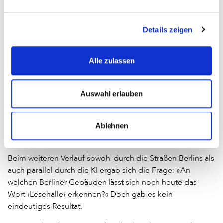
hinaus ab 1911 eine »Griechische Gemeinde Lesehalle«
Siegmunds Hof 22
am
. Weitere »Lesezimmer« folgten in
Details zeigen
Dessauer Straße 32
Zimmerstraße 90/91
der
, in der
, in
Rosenthaler Straße 89
Alexandrinenstraße
der
und in der
26
.
Alle zulassen
»Im Januar 1900 siedelte sodann die bis dahin im
Rathause untergebrachte Verwaltung der städtischen
Auswahl erlauben
Volksbibliotheken und Lesehallen nebst ausgeschiedenen
Büchern der Magistratsbibliothek und der ungeteilten
Ablehnen
Göritzschen Bibliothek in hierzu eingerichtete Räume des
21
Sparkassengebäudes, Zimmerstraße 90/91, über.«
Beim weiteren Verlauf sowohl durch die Straßen Berlins als
auch parallel durch die KI ergab sich die Frage: »An
welchen Berliner Gebäuden lässt sich noch heute das
Wort ›Lesehalle‹ erkennen?« Doch gab es kein
eindeutiges Resultat.