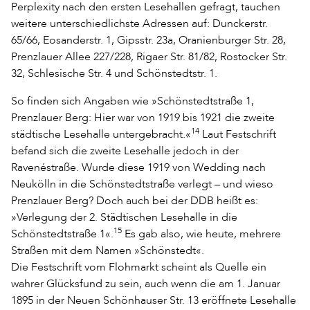
Perplexity nach den ersten Lesehallen gefragt, tauchen
weitere unterschiedlichste Adressen auf: Dunckerstr.
65/66, Eosanderstr. 1, Gipsstr. 23a, Oranienburger Str. 28,
Prenzlauer Allee 227/228, Rigaer Str. 81/82, Rostocker Str.
32, Schlesische Str. 4 und Schönstedtstr. 1.
So finden sich Angaben wie »Schönstedtstraße 1,
Prenzlauer Berg: Hier war von 1919 bis 1921 die zweite
14
städtische Lesehalle untergebracht.«
Laut Festschrift
befand sich die zweite Lesehalle jedoch in der
Ravenéstraße. Wurde diese 1919 von Wedding nach
Neukölln in die Schönstedtstraße verlegt – und wieso
Prenzlauer Berg? Doch auch bei der DDB heißt es:
»Verlegung der 2. Städtischen Lesehalle in die
15
Schönstedtstraße 1«.
Es gab also, wie heute, mehrere
Straßen mit dem Namen »Schönstedt«.
Die Festschrift vom Flohmarkt scheint als Quelle ein
wahrer Glücksfund zu sein, auch wenn die am 1. Januar
1895 in der Neuen Schönhauser Str. 13 eröffnete Lesehalle