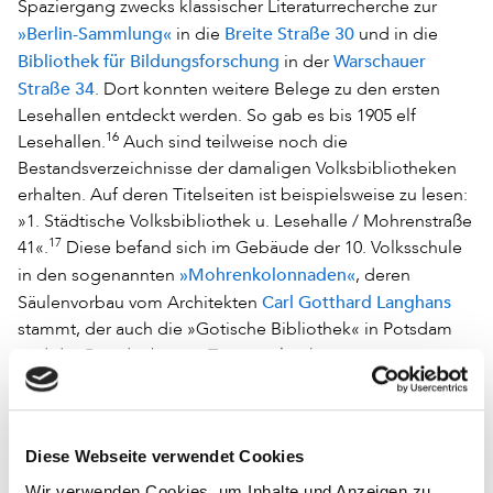
Spaziergang zwecks klassischer Literaturrecherche zur
»Berlin-Sammlung«
Breite Straße 30
in die
und in die
Bibliothek für Bildungsforschung
Warschauer
in der
Straße 34
. Dort konnten weitere Belege zu den ersten
Lesehallen entdeckt werden. So gab es bis 1905 elf
16
Lesehallen.
Auch sind teilweise noch die
Bestandsverzeichnisse der damaligen Volksbibliotheken
erhalten. Auf deren Titelseiten ist beispielsweise zu lesen:
»1. Städtische Volksbibliothek u. Lesehalle / Mohrenstraße
17
41«.
Diese befand sich im Gebäude der 10. Volksschule
»Mohrenkolonnaden«
in den sogenannten
, deren
Carl Gotthard Langhans
Säulenvorbau vom Architekten
stammt, der auch die »Gotische Bibliothek« in Potsdam
und das Brandenburger Tor gestaltet hat.
Recherchiert man darüber hinaus in Adressbüchern,
Jahrbüchern, Stadtchroniken, Stadtplänen und anderen
Nachschlagewerken aus der Zeit vor 1929, lassen sich
Diese Webseite verwendet Cookies
einige weitere städtische Lesehallen, die zwischen 1896
Wir verwenden Cookies, um Inhalte und Anzeigen zu