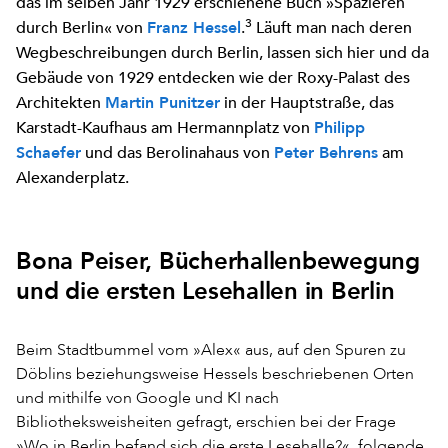
das im selben Jahr 1929 erschienene Buch »Spazieren
3
durch Berlin« von
.
Läuft man nach deren
Franz Hessel
Wegbeschreibungen durch Berlin, lassen sich hier und da
Gebäude von 1929 entdecken wie der Roxy-Palast des
Architekten
in der Hauptstraße, das
Martin Punitzer
Karstadt-Kaufhaus am Hermannplatz von
Philipp
und das Berolinahaus von
am
Schaefer
Peter Behrens
Alexanderplatz.
Bona Peiser, Bücherhallenbewegung
und die ersten Lesehallen in Berlin
Beim Stadtbummel vom »Alex« aus, auf den Spuren zu
Döblins beziehungsweise Hessels beschriebenen Orten
und mithilfe von Google und KI nach
Bibliotheksweisheiten gefragt, erschien bei der Frage
»Wo in Berlin befand sich die erste Lesehalle?«, folgende