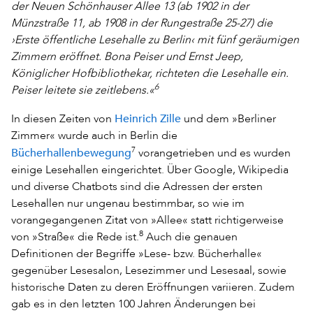
der Neuen Schönhauser Allee 13 (ab 1902 in der
Münzstraße 11, ab 1908 in der Rungestraße 25-27) die
›Erste öffentliche Lesehalle zu Berlin‹ mit fünf geräumigen
Zimmern eröffnet. Bona Peiser und Ernst Jeep,
Königlicher Hofbibliothekar, richteten die Lesehalle ein.
6
Peiser leitete sie zeitlebens.«
Heinrich Zille
In diesen Zeiten von
und dem »Berliner
Zimmer« wurde auch in Berlin die
Bücherhallenbewegung
7
vorangetrieben und es wurden
einige Lesehallen eingerichtet. Über Google, Wikipedia
und diverse Chatbots sind die Adressen der ersten
Lesehallen nur ungenau bestimmbar, so wie im
vorangegangenen Zitat von »Allee« statt richtigerweise
8
von »Straße« die Rede ist.
Auch die genauen
Definitionen der Begriffe »Lese- bzw. Bücherhalle«
gegenüber Lesesalon, Lesezimmer und Lesesaal, sowie
historische Daten zu deren Eröffnungen variieren. Zudem
gab es in den letzten 100 Jahren Änderungen bei