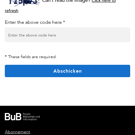
Can't read the image?
Click here to
refresh
Enter the above code here *
*
These fields are required.
Abschicken
Abonnement