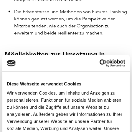
Die Erkenntnisse und Methoden von Futures Thinking
können genutzt werden, um die Perspektive der
Mitarbeitenden, wie auch der Organisation zu
erweitern und beide resilienter zu machen.
Möglichkeiten zur Umsetzung in
(Öffentlichen) Bibliotheken
Wie kann dies praktisch gelingen? Genau dies wollten
Diese Webseite verwendet Cookies
Tobias Seidl, Cornelia Vonhof (beide Hochschule der
Medien Stuttgart) und Susann Schaller (Leitung FB
Wir verwenden Cookies, um Inhalte und Anzeigen zu
Bibliotheken Neukölln) herausfinden. Unter dem Motto
personalisieren, Funktionen für soziale Medien anbieten
»Wie sieht die Zukunft unserer Bibliothek aus und wie
zu können und die Zugriffe auf unsere Website zu
können wir uns darauf vorbereiten?« führten Seidl und
analysieren. Außerdem geben wir Informationen zu Ihrer
9
Vonhof im Herbst 2024 einen ganztägigen Teamtag
für
Verwendung unserer Website an unsere Partner für
die MitarbeiterInnen der Stadtbibliothek Neukölln durch
soziale Medien, Werbung und Analysen weiter. Unsere