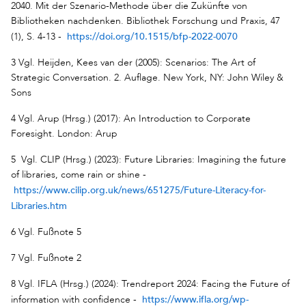
2040. Mit der Szenario-Methode über die Zukünfte von
Bibliotheken nachdenken. Bibliothek Forschung und Praxis, 47
https://doi.org/10.1515/bfp-2022-0070
(1), S. 4-13 -
3 Vgl. Heijden, Kees van der (2005): Scenarios: The Art of
Strategic Conversation. 2. Auflage. New York, NY: John Wiley &
Sons
4 Vgl. Arup (Hrsg.) (2017): An Introduction to Corporate
Foresight. London: Arup
5 Vgl. CLIP (Hrsg.) (2023): Future Libraries: Imagining the future
of libraries, come rain or shine -
https://www.cilip.org.uk/news/651275/Future-Literacy-for-
Libraries.htm
6 Vgl. Fußnote 5
7 Vgl. Fußnote 2
8 Vgl. IFLA (Hrsg.) (2024): Trendreport 2024: Facing the Future of
https://www.ifla.org/wp-
information with confidence -