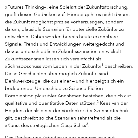
»Futures Thinking«, eine Spielart der Zukunftsforschung,
greift diesen Gedanken auf. Hierbei geht es nicht darum,
die Zukunft möglichst präzise vorherzusagen, sondern
darum, plausible Szenarien für potenzielle Zukünfte zu
entwickeln. Dabei werden bereits heute erkennbare
Signale, Trends und Entwicklungen weitergedacht und
daraus unterschiedliche Zukunftsszenarien entwickelt.
Zukunftsszenarien lassen sich vereinfacht als
1
»Schnappschuss vom Leben in der Zukunft«
beschreiben.
Diese Geschichten über möglich Zukünfte sind
Denkwerkzeuge, die aus einer – und hier zeigt sich ein
bedeutender Unterschied zu Science-Fiction –
Kombination plausibler Annahmen bestehen, die sich auf
2
qualitative und quantitative Daten stützen.
Kees van der
Heijden, der als einer der Vordenker der Szenariotechnik
gilt, beschreibt solche Szenarien sehr treffend als die
3
»Kunst des strategischen Gesprächs«
.
Das Denken und Arbeiten in beziehungsweise mit