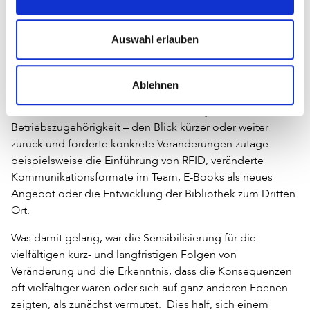
Zukünften, zur strategischen Arbeit in der eigenen
Bibliothek sowie zur Entwicklung der persönlichen Futures
Auswahl erlauben
Literacy legte die gemeinsame Grundlage für den Tag.
Der nächste Schritt setzte bewusst an den persönlichen
Erfahrungen der Mitarbeitenden an. Die Frage »Welches
Ablehnen
waren in der Vergangenheit die größten Veränderungen in
Ihrer Arbeit in der Bibliothek?« lenkte – je nach
Betriebszugehörigkeit – den Blick kürzer oder weiter
zurück und förderte konkrete Veränderungen zutage:
beispielsweise die Einführung von RFID, veränderte
Kommunikationsformate im Team, E-Books als neues
Angebot oder die Entwicklung der Bibliothek zum Dritten
Ort.
Was damit gelang, war die Sensibilisierung für die
vielfältigen kurz- und langfristigen Folgen von
Veränderung und die Erkenntnis, dass die Konsequenzen
oft vielfältiger waren oder sich auf ganz anderen Ebenen
zeigten, als zunächst vermutet. Dies half, sich einem