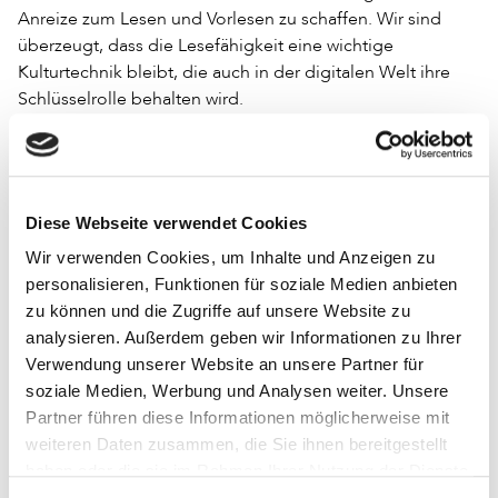
Anreize zum Lesen und Vorlesen zu schaffen. Wir sind
überzeugt, dass die Lesefähigkeit eine wichtige
Kulturtechnik bleibt, die auch in der digitalen Welt ihre
Schlüsselrolle behalten wird.
Mit dem ›Lesesommer‹ und ›Vorlesesommer‹ vermitteln
die Bibliotheken Freude am Lesen und stärken
gleichzeitig die Lesekompetenz der nachfolgenden
Generationen.
Diese Webseite verwendet Cookies
Wir verwenden Cookies, um Inhalte und Anzeigen zu
Sie bildet die Grundlage für einen kompetenten und
personalisieren, Funktionen für soziale Medien anbieten
verantwortungsvollen Umgang mit Medien, der für eine
zu können und die Zugriffe auf unsere Website zu
demokratische und gesellschaftliche Teilhabe wichtiger ist
analysieren. Außerdem geben wir Informationen zu Ihrer
denn je.«
Verwendung unserer Website an unsere Partner für
soziale Medien, Werbung und Analysen weiter. Unsere
Beide Aktionen fördern sowohl die Lesefertigkeit als auch
Partner führen diese Informationen möglicherweise mit
die Kreativität bei Kindern und Jugendlichen. Neu in
weiteren Daten zusammen, die Sie ihnen bereitgestellt
diesem Jahr ist die Möglichkeit, einen gestalterischen
haben oder die sie im Rahmen Ihrer Nutzung der Dienste
Beitrag über ein gelesenes Buch einzureichen, zum
gesammelt haben.