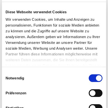
Publizistenpreis 2018 nicht vergeben
Diese Webseite verwendet Cookies
Wir verwenden Cookies, um Inhalte und Anzeigen zu
Der Preis würdigt Publizisten, die das Bibliothekswesen
personalisieren, Funktionen für soziale Medien anbieten
durch herausragende Einzelbeiträge oder durch die
zu können und die Zugriffe auf unsere Website zu
Kontinuität sachgerechter Berichterstattung wirkungsvoll
analysieren. Außerdem geben wir Informationen zu Ihrer
gefördert haben. Er wird seit 1987 jährlich verliehen.
Verwendung unserer Website an unsere Partner für
soziale Medien, Werbung und Analysen weiter. Unsere
Im vergangenen wurde der Helmut-Sontag-Preis erstmals
Partner führen diese Informationen möglicherweise mit
zurückgezogen. Eigentlich war der Schweizer
weiteren Daten zusammen, die Sie ihnen bereitgestellt
Wissenschaftsjournalist Reto U. Schneider für den
haben oder die sie im Rahmen Ihrer Nutzung der Dienste
Publizistenpreis vorgesehen. Wegen eines »spät
gesammelt haben.
Einwilligungsauswahl
erkannten Missverständnisses über die
Notwendig
Teilnahmebedingungen« habe die Jury allerdings
entschieden, den Preis 2018 nicht zu verleihen, teilte der
dbv im vergangenen Jahr mit.
Präferenzen
Die Texte des nominierten Gewinners Reto U. Schneider
erschienen im NZZ-Folio zum Thema »Bibliotheken«.
Statistiken