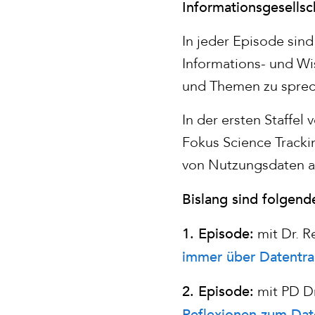
Informationsgesellsch
In jeder Episode sin
Informations- und Wi
und Themen zu spre
In der ersten Staffe
Fokus Science Tracki
von Nutzungsdaten au
Bislang sind folgen
1. Episode:
mit Dr. R
immer über Datentrac
2. Episode:
mit PD Dr
Reflexionen zum Dat