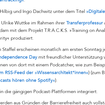
»Digital
Hilbig und Ingo Dachwitz unter dem Titel
Transferprofessur
 Ulrike Wuttke im Rahmen ihrer
am mit dem Projekt T.R.A.C.K.S. »Training on Anal
rity«
produziert.
n Staffel erscheinen monatlich am ersten Sonntag j
Independence Day
mit freundlicher Unterstützung
nen von dort mit einem Podcatcher, wie zum Beisp
m RSS-Feed der »Wissensarchitekt*innen«
) (zum 
casts hören ohne Spotify«
).
h in die gängigen Podcast-Plattformen integriert.
erden aus Gründen der Barrierefreiheit auch volls