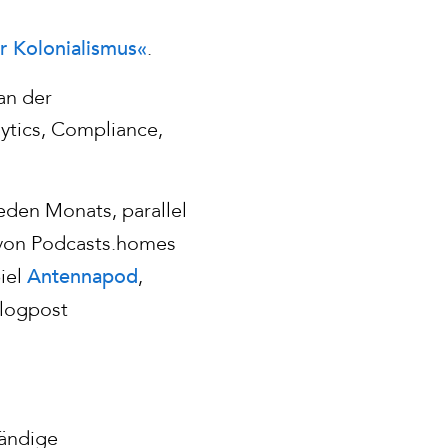
er Kolonialismus«
.
an der
ytics, Compliance,
eden Monats, parallel
 von Podcasts.homes
Antennapod
iel
,
Blogpost
tändige