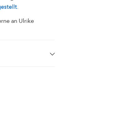
estellt
.
rne an Ulrike