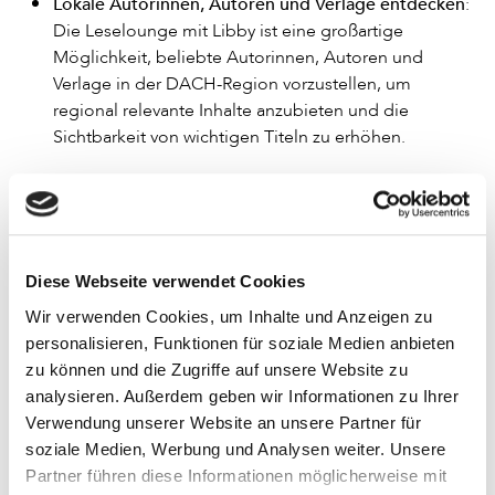
Lokale Autorinnen, Autoren und Verlage entdecken
:
Die Leselounge mit Libby ist eine großartige
Möglichkeit, beliebte Autorinnen, Autoren und
Verlage in der DACH-Region vorzustellen, um
regional relevante Inhalte anzubieten und die
Sichtbarkeit von wichtigen Titeln zu erhöhen.
Gemeinsam Lesende erreichen und
Lesekultur stärken
Diese Webseite verwendet Cookies
Libby unterstützt Bibliotheken auch durch eine zahlreiche
Wir verwenden Cookies, um Inhalte und Anzeigen zu
Kommunikationsaktivitäten rund um Bücher, Lesen und
personalisieren, Funktionen für soziale Medien anbieten
Literatur, die es den Bibliotheken ermöglichen, ihren
zu können und die Zugriffe auf unsere Website zu
Bekanntheitsgrad zu steigern und mehr Menschen zu
analysieren. Außerdem geben wir Informationen zu Ihrer
erreichen.
Verwendung unserer Website an unsere Partner für
soziale Medien, Werbung und Analysen weiter. Unsere
Der deutschsprachige
Libby Instagram Account
ist eine
Partner führen diese Informationen möglicherweise mit
wichtige Anlaufstelle für Bibliotheken und Bücherfans. Mit