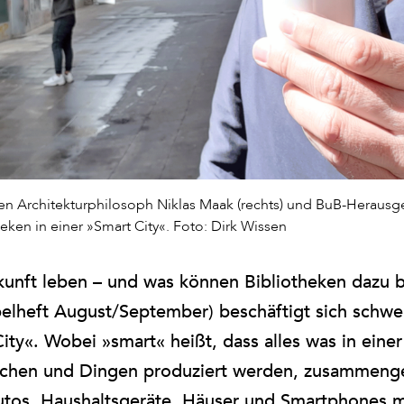
en Architekturphilosoph Niklas Maak (rechts) und BuB-Herausg
heken in einer »Smart City«. Foto: Dirk Wissen
kunft leben – und was können Bibliotheken dazu 
heft August/September) beschäftigt sich schwe
y«. Wobei »smart« heißt, dass alles was in einer S
chen und Dingen produziert werden, zusammenge
utos, Haushaltsgeräte, Häuser und Smartphones m