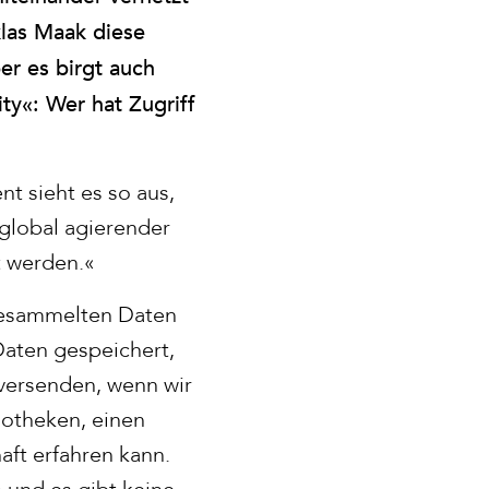
klas Maak diese
ber es birgt auch
ty«: Wer hat Zugriff
t sieht es so aus,
global agierender
t werden.«
 gesammelten Daten
Daten gespeichert,
 versenden, wenn wir
iotheken, einen
aft erfahren kann.
 und es gibt keine