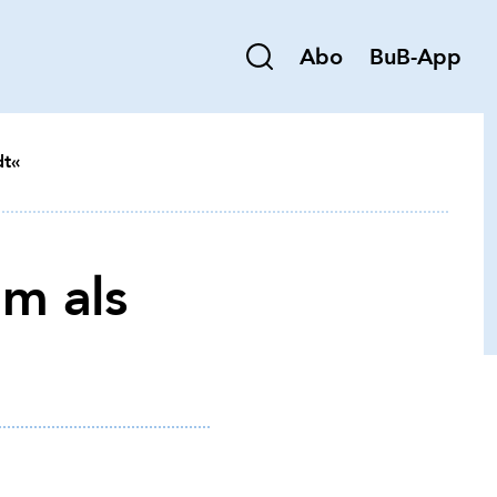
Abo
BuB-App
dt«
rm als