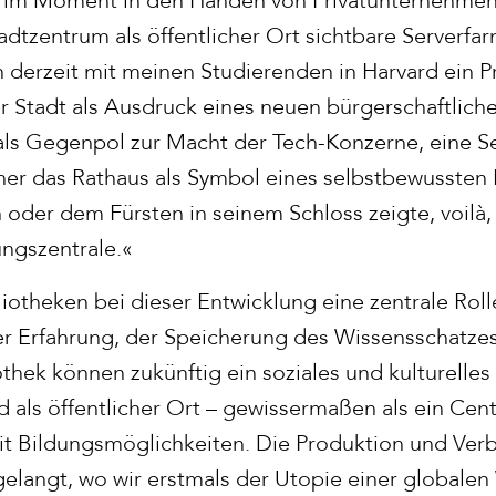
tadtzentrum als öffentlicher Ort sichtbare Serverfar
 derzeit mit meinen Studierenden in Harvard ein Pr
r Stadt als Ausdruck eines neuen bürgerschaftlich
als Gegenpol zur Macht der Tech-Konzerne, eine S
üher das Rathaus als Symbol eines selbstbewussten
der dem Fürsten in seinem Schloss zeigte, voilà, 
ungszentrale.«
iotheken bei dieser Entwicklung eine zentrale Rolle
 der Erfahrung, der Speicherung des Wissensschatze
thek können zukünftig ein soziales und kulturelles
d als öffentlicher Ort – gewissermaßen als ein Ce
 mit Bildungsmöglichkeiten. Die Produktion und Ver
gelangt, wo wir erstmals der Utopie einer globalen