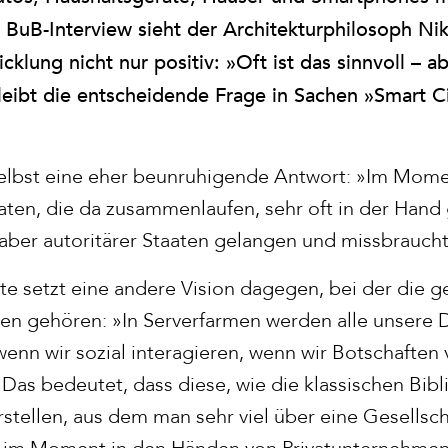
 BuB-Interview sieht der Architekturphilosoph Ni
klung nicht nur positiv: »Oft ist das sinnvoll – a
leibt die entscheidende Frage in Sachen »Smart Ci
 selbst eine eher beunruhigende Antwort: »Im Momen
ten, die da zusammenlaufen, sehr oft in der Hand 
 aber autoritärer Staaten gelangen und missbrauch
te setzt eine andere Vision dagegen, bei der die
len gehören: »In Serverfarmen werden alle unsere 
wenn wir sozial interagieren, wenn wir Botschaften
Das bedeutet, dass diese, wie die klassischen Bibl
rstellen, aus dem man sehr viel über eine Gesellsch
z im Moment in den Händen von Privatunternehmen