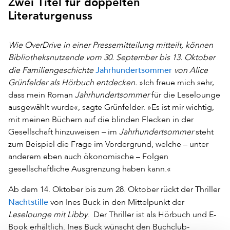
Zwei Titel für doppelten
Literaturgenuss
Wie OverDrive in einer Pressemitteilung mitteilt, können
Bibliotheksnutzende v
om 30. September bis 13. Oktober
Jahrhundertsommer
die Familiengeschichte
von Alice
Grünfelder als Hörbuch entdecken.
»Ich freue mich sehr,
dass mein Roman
Jahrhundertsommer
für die Leselounge
ausgewählt wurde«, sagte Grünfelder. »Es ist mir wichtig,
mit meinen Büchern auf die blinden Flecken in der
Gesellschaft hinzuweisen – im
Jahrhundertsommer
steht
zum Beispiel die Frage im Vordergrund, welche – unter
anderem eben auch ökonomische – Folgen
gesellschaftliche Ausgrenzung haben kann.«
Ab dem 14. Oktober bis zum 28. Oktober rückt der Thriller
Nachtstille
von Ines Buck in den Mittelpunkt der
Leselounge mit Libby
. Der Thriller ist als Hörbuch und E-
Book erhältlich. Ines Buck wünscht den Buchclub-