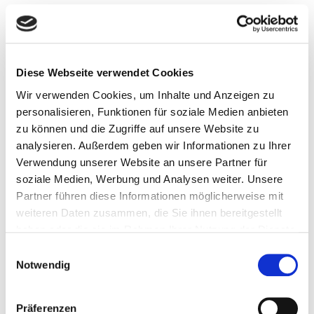
Teilnehmenden »viel Vergnügen beim Lesen, spannende
Stunden und das ein oder andere Schmunzeln über die
Eigenheiten der Campingplatzbewohner.«
Diese Webseite verwendet Cookies
Marketingunterstützung für
Wir verwenden Cookies, um Inhalte und Anzeigen zu
Bibliotheken und Steigerung der
personalisieren, Funktionen für soziale Medien anbieten
lokalen Sichtbarkeit
zu können und die Zugriffe auf unsere Website zu
analysieren. Außerdem geben wir Informationen zu Ihrer
Verwendung unserer Website an unsere Partner für
OverDrive stellt den teilnehmenden Bibliotheken
soziale Medien, Werbung und Analysen weiter. Unsere
Marketingmaterialien zur Verfügung, um den digitalen
Partner führen diese Informationen möglicherweise mit
Buchclub
Leselounge mit Libby
zu bewerben. Von Social-
weiteren Daten zusammen, die Sie ihnen bereitgestellt
Media-Grafiken über Diskussionsfragen bis hin zu Postern
haben oder die sie im Rahmen Ihrer Nutzung der Dienste
erhalten Bibliotheken alle notwendigen Ressourcen, um
gesammelt haben.
Einwilligungsauswahl
das Angebot gezielt an ihre Nutzenden zu
Notwendig
kommunizieren. Zudem enthalten die Begleitunterlagen
eine Vorlage für eigene Pressemitteilungen, mit der
Bibliotheken den Buchclub in regionalen und lokalen
Präferenzen