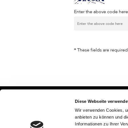
Enter the above code here
*
These fields are required
Bismarcks
Diese Webseite verwende
c/o EKZ 
Wir verwenden Cookies, um
72764 Reu
Berufsverband Information
anbieten zu können und di
Postfach 
Bibliothek (BIB)
Informationen zu Ihrer Ve
Telefon