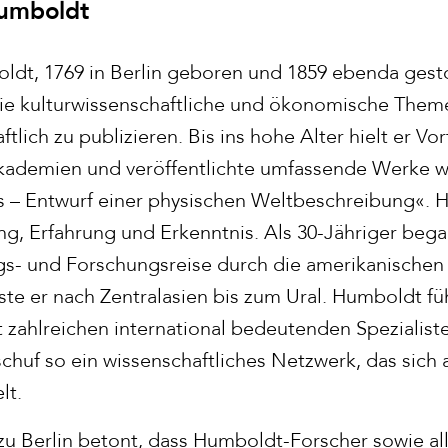
Humboldt
dt, 1769 in Berlin geboren und 1859 ebenda gesto
- wie kulturwissenschaftliche und ökonomische Them
tlich zu publizieren. Bis ins hohe Alter hielt er Vo
kademien und veröffentlichte umfassende Werke w
 – Entwurf einer physischen Weltbeschreibung«. 
g, Erfahrung und Erkenntnis. Als 30-Jähriger begab
gs- und Forschungsreise durch die amerikanischen
iste er nach Zentralasien bis zum Ural. Humboldt f
zahlreichen international bedeutenden Spezialist
chuf so ein wissenschaftliches Netzwerk, das sich 
lt.
 zu Berlin betont, dass Humboldt-Forscher sowie a