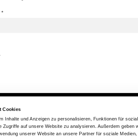
 *
.
traße 3
Abonnement
t Cookies
Gruppe Raum A304
BuB-App
 Inhalte und Anzeigen zu personalisieren, Funktionen für sozia
tlingen
Ausgaben-Termine
e Zugriffe auf unsere Website zu analysieren. Außerdem geben w
13 24
Publikationshinweise
rwendung unserer Website an unsere Partner für soziale Medien
07121 3491-0