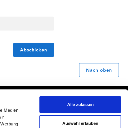
Abschicken
Nach oben
Mediadaten
Impressum
Alle zulassen
Media Data (english)
Datenschutz
le Medien
AGB
ir
BuB-Statut
Auswahl erlauben
, Werbung