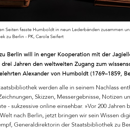
en Seiten fasste Humboldt in neun Lederbänden zusammen und
ek zu Berlin - PK, Carola Seifert
zu Berlin will in enger Kooperation mit der Jagiel
n drei Jahren den weltweiten Zugang zum wissensc
elehrten Alexander von Humboldt (1769–1859, Ber
atsbibliothek werden alle in seinem Nachlass ent
 Zeichnungen, Skizzen, Messergebnisse, Notizen un
e - sukzessive online einsehbar. »Vor 200 Jahren
Welt nach Berlin, jetzt bringen wir sein Wissen digi
mpf, Generaldirektorin der Staatsbibliothek zu Ber