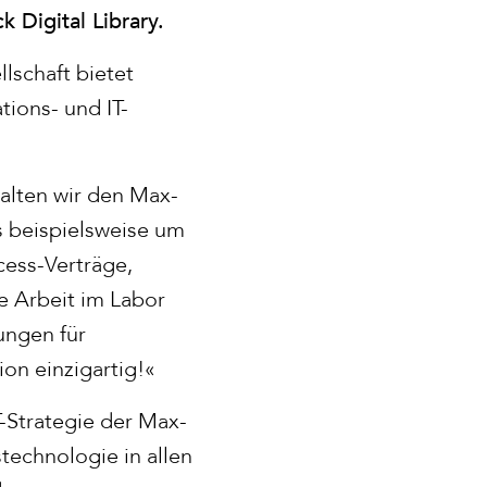
Digital Library.
lschaft bietet
ions- und IT-
 halten wir den Max-
s beispielsweise um
cess-Verträge,
e Arbeit im Labor
ungen für
on einzigartig!«
-Strategie der Max-
technologie in allen