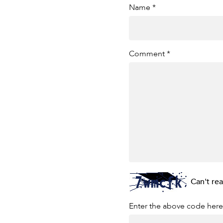
Name *
Comment *
Can't re
Enter the above code here