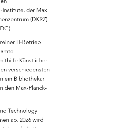
den
-Institute, der Max
chenzentrum (DKRZ)
WDG).
reiner IT-Betrieb.
esamte
ithilfe Künstlicher
den verschiedensten
n ein Bibliothekar
an den Max-Planck-
 and Technology
men ab. 2026 wird