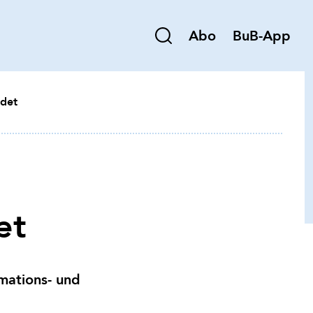
Abo
BuB-App
ndet
et
rmations- und