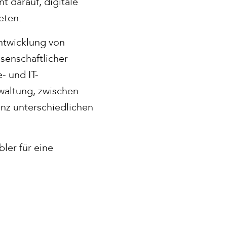
 darauf, digitale
ieten.
entwicklung von
senschaftlicher
- und IT-
waltung, zwischen
nz unterschiedlichen
bler für eine