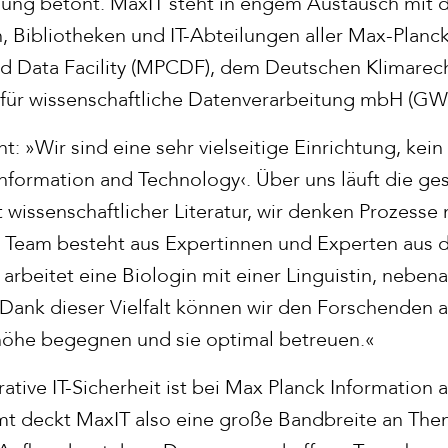
ung betont. MaxIT steht in engem Austausch mit 
, Bibliotheken und IT-Abteilungen aller Max-Planck
d Data Facility (MPCDF), dem Deutschen Klimare
 für wissenschaftliche Datenverarbeitung mbH (G
nt: »Wir sind eine sehr vielseitige Einrichtung, kein 
nformation and Technology‹. Über uns läuft die g
issenschaftlicher Literatur, wir denken Prozesse m
er Team besteht aus Expertinnen und Experten aus 
arbeitet eine Biologin mit einer Linguistin, nebena
 Dank dieser Vielfalt können wir den Forschenden 
höhe begegnen und sie optimal betreuen.«
tive IT-Sicherheit ist bei Max Planck Information
mt deckt MaxIT also eine große Bandbreite an The