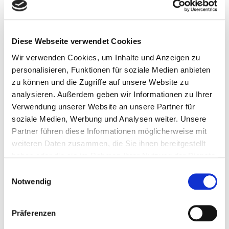
alle nominierten Games zu testen.
Diese Webseite verwendet Cookies
Wir verwenden Cookies, um Inhalte und Anzeigen zu
personalisieren, Funktionen für soziale Medien anbieten
zu können und die Zugriffe auf unsere Website zu
Die Testphase kann mit bis zu drei Stunden Spielen am
analysieren. Außerdem geben wir Informationen zu Ihrer
Stück intensiv sein. Jedes Kind hat seine eigene Mappe
Verwendung unserer Website an unsere Partner für
zum Verschriftlichen der Testergebnisse, die Kinder
soziale Medien, Werbung und Analysen weiter. Unsere
tauschen aber auch ihre Eindrücke aus, stimmen sich
Partner führen diese Informationen möglicherweise mit
miteinander ab und begründen ihre Wahl, was nebenbei
weiteren Daten zusammen, die Sie ihnen bereitgestellt
ihr Demokratieverständnis fördert. Denn durch den
haben oder die sie im Rahmen Ihrer Nutzung der Dienste
deutschlandweiten Abstimmungsprozess kann am Ende
gesammelt haben.
auch ein Spiel und Lernangebot den Sieg davontragen,
Einwilligungsauswahl
Notwendig
das in der eigenen Bibliothek vielleicht ganz anders
abgeschnitten hatte. In einer vierwöchigen Testphase
bewertet die Kinder-Jury die nominierten Spiele, Apps
Präferenzen
und Lernsoftware. Dabei entsteht eine wertvolle