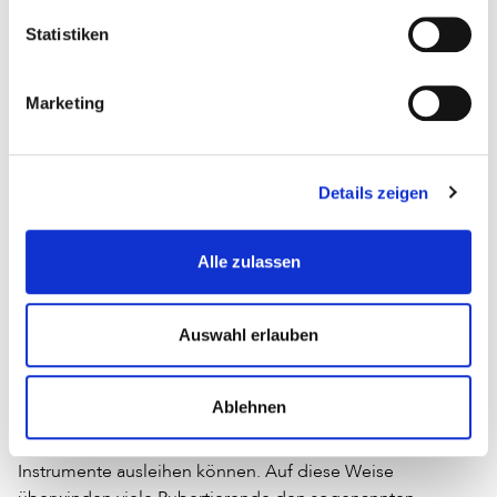
Rückmeldung aus der Zielgruppe selbst, die zur
Weiterentwicklung und Verbesserung der Produkte
Statistiken
beiträgt. Rund 3.000 bis 4.000 Kinder und Jugendliche
nehmen jährlich daran teil. Danach wird der TOMMI unter
Marketing
großer medialer Aufmerksamkeit öffentlich in der
Sendung »Team Timster« des Kinderkanals (KiKA)
verliehen.
Details zeigen
Bibliotheken profitieren vom TOMMI
Alle zulassen
Positiver Nebeneffekt: Die Bibliotheken erleben durch
Auswahl erlauben
den TOMMI einen verstärkten Zulauf. Zum einen kommen
Kinder, die sonst keine Bibliothek besucht hätten, zum
anderen bleibt die Bibliothek in guter Erinnerung. Viele
Ablehnen
Kinder können kaum glauben, dass sie hier spielen dürfen
und sich neben Büchern auch Computerspiele oder
Instrumente ausleihen können. Auf diese Weise