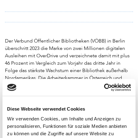
Der Verbund Öffentlicher Bibliotheken (VÖBB) in Berlin
überschritt 2023 die Marke von zwei Millionen digitalen
Ausleihen mit OverDrive und verzeichnete damit mit plus
46 Prozent im Vergleich zum Vorjahr das dritte Jahr in
Folge das stärkste Wachstum einer Bibliothek außerhalb
Nordamerikas. Die Arbeiterkammer in Österreich und
Aubora in der Schweiz wiesen ein ähnlich starkes
Wachstum auf.
Die Daten wurden von OverDrive erhoben und
Diese Webseite verwendet Cookies
veröffentlicht. Der Dienstleister beliefert nach eigenen
Wir verwenden Cookies, um Inhalte und Anzeigen zu
Angaben ein wachsendes Netzwerk von derzeit 92 000
personalisieren, Funktionen für soziale Medien anbieten
Bibliotheken und Schulen in 115 Ländern und stellt den
zu können und die Zugriffe auf unsere Website zu
branchenweit größten digitalen Katalog von E-Books,