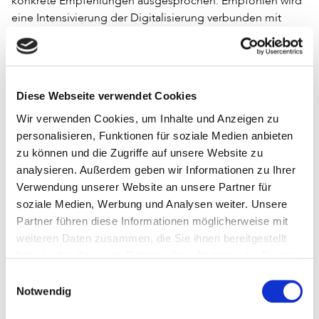
konkrete Empfehlungen ausgesprochen. Empfohlen wird
eine Intensivierung der Digitalisierung verbunden mit
einer besseren Finanzierung und einer einheitlichen
[18]
Struktur.
Größere Defizite sieht die Kommission bei
der Digitalisierung von audiovisuellen Werken. Ein
weiteres Thema ist die Langzeitarchivierung. Konkret
Diese Webseite verwendet Cookies
benannt werden mehrere Probleme, die dabei durch das
Wir verwenden Cookies, um Inhalte und Anzeigen zu
sehr restriktive Urheberrecht entstehen. Leider kann sich
personalisieren, Funktionen für soziale Medien anbieten
die Kommission aber nicht zu klaren Empfehlungen
zu können und die Zugriffe auf unsere Website zu
durchringen, sondern belässt es bei einem allgemeinen
analysieren. Außerdem geben wir Informationen zu Ihrer
Hinweis auf Prüfbedarf.
Verwendung unserer Website an unsere Partner für
Auch der Bericht der Projektgruppe »Medienkompetenz«
soziale Medien, Werbung und Analysen weiter. Unsere
ist für Bibliothekare erfreulich. Die Bedeutung von
Partner führen diese Informationen möglicherweise mit
Bibliothekarinnen und Bibliothekaren bei der Vermittlung
weiteren Daten zusammen, die Sie ihnen bereitgestellt
von Medienkompetenz wird klar benannt. Explizit wird
haben oder die sie im Rahmen Ihrer Nutzung der Dienste
empfohlen, dass Bibliothekare auch an
gesammelt haben.
Einwilligungsauswahl
medienpädagogischen Lehrstühlen ausgebildet werden
Notwendig
sollten. Wichtig sei auch »eine explizite Aufnahme der