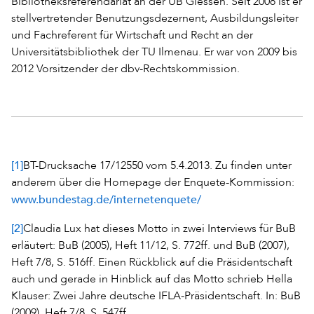
Bibliotheksreferendariat an der UB Giessen. Seit 2008 ist er
stellvertretender Benutzungsdezernent, Ausbildungsleiter
und Fachreferent für Wirtschaft und Recht an der
Universitätsbibliothek der TU Ilmenau. Er war von 2009 bis
2012 Vorsitzender der dbv-Rechtskommission.
[1]
BT-Drucksache 17/12550 vom 5.4.2013. Zu finden unter
anderem über die Homepage der Enquete-Kommission:
www.bundestag.de/internetenquete/
[2]
Claudia Lux hat dieses Motto in zwei Interviews für BuB
erläutert: BuB (2005), Heft 11/12, S. 772ff. und BuB (2007),
Heft 7/8, S. 516ff. Einen Rückblick auf die Präsidentschaft
auch und gerade in Hinblick auf das Motto schrieb Hella
Klauser: Zwei Jahre deutsche IFLA-Präsidentschaft. In: BuB
(2009), Heft 7/8, S. 547ff.