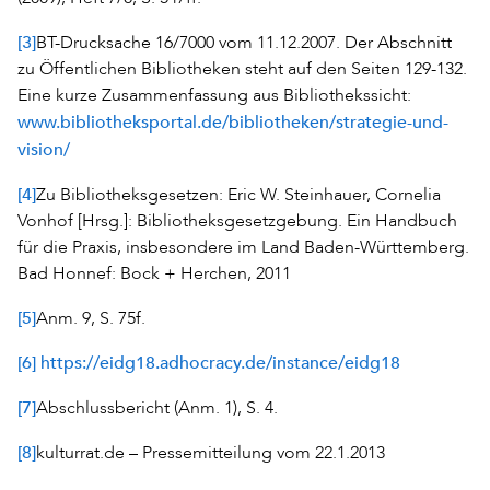
[3]
BT-Drucksache 16/7000 vom 11.12.2007. Der Abschnitt
zu Öffentlichen Bibliotheken steht auf den Seiten 129-132.
Eine kurze Zusammenfassung aus Bibliothekssicht:
www.bibliotheksportal.de/bibliotheken/strategie-und-
vision/
[4]
Zu Bibliotheksgesetzen: Eric W. Steinhauer, Cornelia
Vonhof [Hrsg.]: Bibliotheksgesetzgebung. Ein Handbuch
für die Praxis, insbesondere im Land Baden-Württemberg.
Bad Honnef: Bock + Herchen, 2011
[5]
Anm. 9, S. 75f.
[6]
https://eidg18.adhocracy.de/instance/eidg18
[7]
Abschlussbericht (Anm. 1), S. 4.
[8]
kulturrat.de – Pressemitteilung vom 22.1.2013