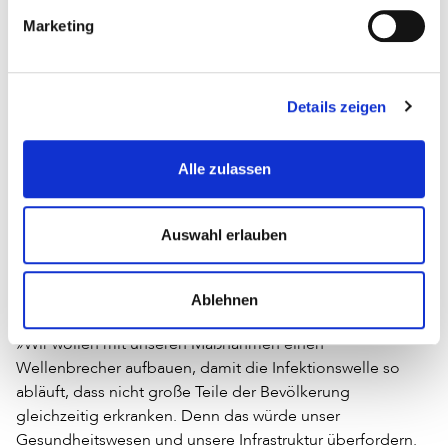
Marketing
Hamburg
Nach der Entscheidung des Hamburger Senats, den
Details zeigen
Regelbetrieb an Schulen und Kindergärten auszusetzen,
wurden am Sonntag weitere Maßnahmen angeordnet, um
Alle zulassen
der Ausbreitung des Coronavirus in Hamburg zu
begegnen. So wurden grundsätzlich alle öffentlichen und
nichtöffentlichen Veranstaltungen und Versammlungen
Auswahl erlauben
unabhängig von der Teilnehmerzahl untersagt. Unter
anderem Bibliotheken, Ausstellungen, Theater, Museen,
Stadtteilkulturzentren, Musikschulen und Einrichtungen
Ablehnen
der Hamburger Volkshochschule wurden geschlossen.
»Wir wollen mit unseren Maßnahmen einen
Wellenbrecher aufbauen, damit die Infektionswelle so
abläuft, dass nicht große Teile der Bevölkerung
gleichzeitig erkranken. Denn das würde unser
Gesundheitswesen und unsere Infrastruktur überfordern.