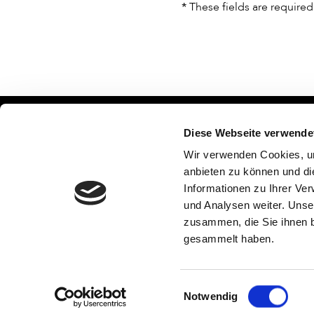
*
These fields are required
Bismarcks
Diese Webseite verwende
c/o EKZ 
Wir verwenden Cookies, um
72764 Reu
Berufsverband Information
anbieten zu können und di
Postfach 
Bibliothek (BIB)
Informationen zu Ihrer Ve
Telefon
und Analysen weiter. Unse
E-Mail
zusammen, die Sie ihnen b
Kontakt
gesammelt haben.
Einwilligungsauswahl
Notwendig