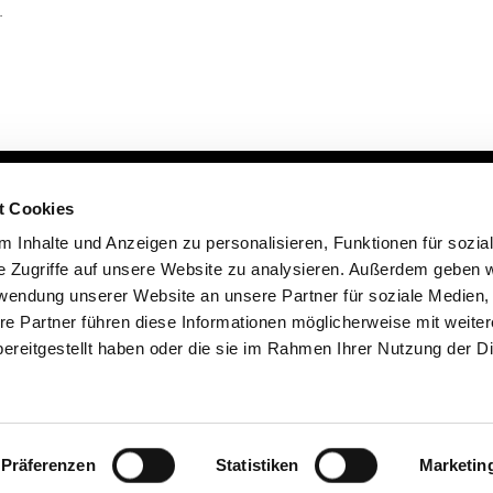
.
traße 3
Abonnement
t Cookies
Gruppe Raum A304
BuB-App
 Inhalte und Anzeigen zu personalisieren, Funktionen für sozia
tlingen
Ausgaben-Termine
e Zugriffe auf unsere Website zu analysieren. Außerdem geben w
13 24
Publikationshinweise
rwendung unserer Website an unsere Partner für soziale Medien
07121 3491-0
re Partner führen diese Informationen möglicherweise mit weite
bub@bib-info.de
ereitgestellt haben oder die sie im Rahmen Ihrer Nutzung der D
Präferenzen
Statistiken
Marketin