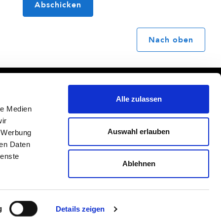
Abschicken
Nach oben
Mediadaten
Impressum
Alle zulassen
Media Data (english)
Datenschutz
le Medien
AGB
ir
BuB-Statut
Auswahl erlauben
, Werbung
ren Daten
ienste
Ablehnen
g
Details zeigen