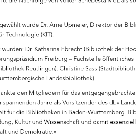
ritt die Nachfolge von Volker Schebesta MdL als st
gewählt wurde Dr. Arne Upmeier, Direktor der Bibl
für Technologie (KIT).
 wurden: Dr. Katharina Ebrecht (Bibliothek der Hoc
rungspräsidium Freiburg – Fachstelle öffentliches
bliothek Reutlingen), Christine Sass (Stadtbibliot
ürttembergische Landesbibliothek).
dankte den Mitgliedern für das entgegengebrachte 
n spannenden Jahre als Vorsitzender des dbv Land
t für die Bibliotheken in Baden-Württemberg. Bib
dung, Kultur und Wissenschaft und damit essenziell
haft und Demokratie.«