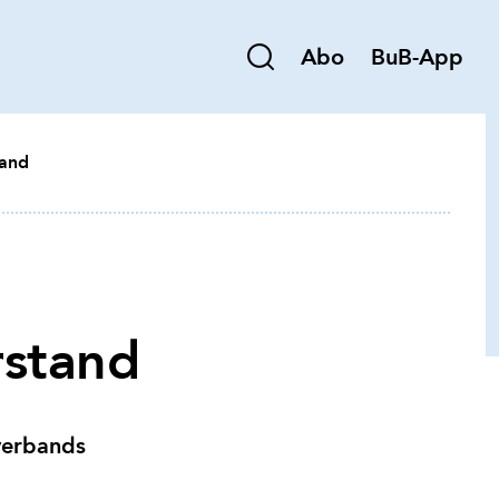
Abo
BuB-App
and
stand
sverbands