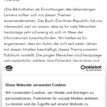
»Die Bibliotheken als Einrichtungen des lebenslangen
Lernens sollten sich mit diesen Themen
auseinandersetzen. Das Buch ›Die Hoax-Republik‹ hat uns
interessiert, weil wir wissen, dass es für viele Menschen
heutzutage sehr schwierig ist, sich im Meer der
Informationen zurechtzufinden. Wir hielten es für
angemessen, dass ein Autor, der sich seit vielen Jahren
mit diesen Inhalten beschäftigt, dieses Thema unserem
Publikum vorstellt. Die jungen Menschen sind heutzutage
sehr verletzlich«, erklärte Jana Dolanská, die mutige und
engagierte Direktorin der Bibliothek in Levoča.
Noch im März 2023 verlief der »Monat der slowakischen
Bibliotheken« unter dem Motto des Kampfes gegen Fake
Diese Webseite verwendet Cookies
News: »Wir wollen die Bibliotheken als einen Ort
Wir verwenden Cookies, um Inhalte und Anzeigen zu
präsentieren, an dem qualitativ hochwertige
personalisieren, Funktionen für soziale Medien anbieten
Informationen garantiert sind. Infolge der Pandemie gibt
zu können und die Zugriffe auf unsere Website zu
es viele Websites und Portale, auf denen ungeprüfte