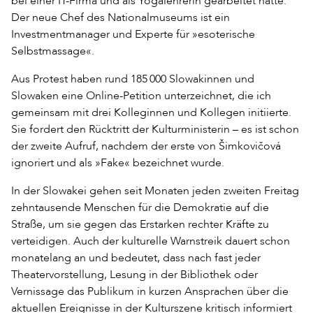
bei einer IT-Firma und als Yogalehrerin gearbeitet hatte.
Der neue Chef des Nationalmuseums ist ein
Investmentmanager und Experte für »esoterische
Selbstmassage«.
Aus Protest haben rund 185 000 Slowakinnen und
Slowaken eine Online-Petition unterzeichnet, die ich
gemeinsam mit drei Kolleginnen und Kollegen initiierte.
Sie fordert den Rücktritt der Kulturministerin – es ist schon
der zweite Aufruf, nachdem der erste von Šimkovičová
ignoriert und als »Fake« bezeichnet wurde.
In der Slowakei gehen seit Monaten jeden zweiten Freitag
zehntausende Menschen für die Demokratie auf die
Straße, um sie gegen das Erstarken rechter Kräfte zu
verteidigen. Auch der kulturelle Warnstreik dauert schon
monatelang an und bedeutet, dass nach fast jeder
Theatervorstellung, Lesung in der Bibliothek oder
Vernissage das Publikum in kurzen Ansprachen über die
aktuellen Ereignisse in der Kulturszene kritisch informiert