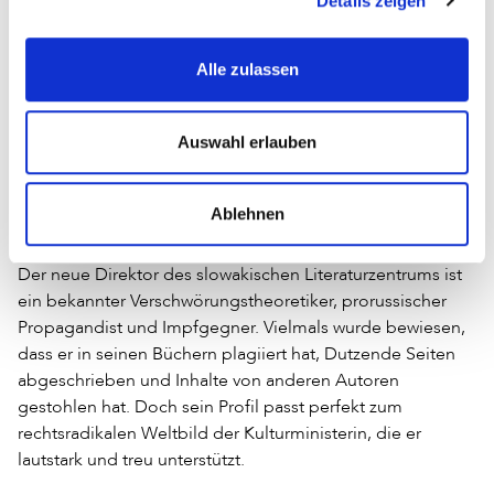
Details zeigen
einzuschränken, von denen Minderheiten oder
Andersdenkende profitieren.
Alle zulassen
Verschwörungstheorien und
Auswahl erlauben
politische Einflussnahme in Medien
und Kultur
Ablehnen
Der neue Direktor des slowakischen Literaturzentrums ist
ein bekannter Verschwörungstheoretiker, prorussischer
Propagandist und Impfgegner. Vielmals wurde bewiesen,
dass er in seinen Büchern plagiiert hat, Dutzende Seiten
abgeschrieben und Inhalte von anderen Autoren
gestohlen hat. Doch sein Profil passt perfekt zum
rechtsradikalen Weltbild der Kulturministerin, die er
lautstark und treu unterstützt.