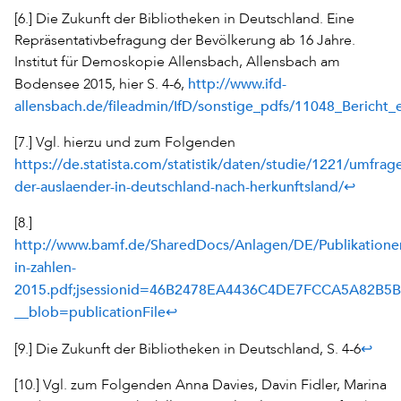
[6.] Die Zukunft der Bibliotheken in Deutschland. Eine
Repräsentativbefragung der Bevölkerung ab 16 Jahre.
Institut für Demoskopie Allensbach, Allensbach am
http://www.ifd-
Bodensee 2015, hier S. 4-6,
allensbach.de/fileadmin/IfD/sonstige_pdfs/11048_Bericht_
[7.] Vgl. hierzu und zum Folgenden
https://de.statista.com/statistik/daten/studie/1221/umfrag
der-auslaender-in-deutschland-nach-herkunftsland/
↩
[8.]
http://www.bamf.de/SharedDocs/Anlagen/DE/Publikation
in-zahlen-
2015.pdf;jsessionid=46B2478EA4436C4DE7FCCA5A82B5B
__blob=publicationFile
↩
↩
[9.] Die Zukunft der Bibliotheken in Deutschland, S. 4-6
[10.] Vgl. zum Folgenden Anna Davies, Davin Fidler, Marina