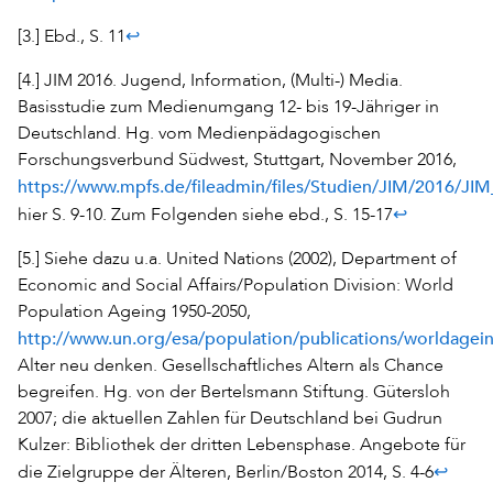
↩
[3.] Ebd., S. 11
[4.] JIM 2016. Jugend, Information, (Multi-) Media.
Basisstudie zum Medienumgang 12- bis 19-Jähriger in
Deutschland. Hg. vom Medienpädagogischen
Forschungsverbund Südwest, Stuttgart, November 2016,
https://www.mpfs.de/fileadmin/files/Studien/JIM/2016/JI
↩
hier S. 9-10. Zum Folgenden siehe ebd., S. 15-17
[5.] Siehe dazu u.a. United Nations (2002), Department of
Economic and Social Affairs/Population Division: World
Population Ageing 1950-2050,
http://www.un.org/esa/population/publications/worldage
Alter neu denken. Gesellschaftliches Altern als Chance
begreifen. Hg. von der Bertelsmann Stiftung. Gütersloh
2007; die aktuellen Zahlen für Deutschland bei Gudrun
Kulzer: Bibliothek der dritten Lebensphase. Angebote für
↩
die Zielgruppe der Älteren, Berlin/Boston 2014, S. 4-6