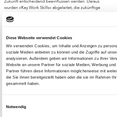
Zukunft entscheidend beeinflussen werden. Daraus
wurden »Key Work Skills« abgeleitet, die zukünftige
Arbeitnehmer benötigen. Die Forscher sind dabei ganz
bewusst sowohl branchen- wie berufsbildunabhängig
vorgegangen und haben sich auf Kompetenzen
konzentriert, die in unterschiedlichen Arbeits- und Berufs-
Diese Webseite verwendet Cookies
Settings eine Rolle spielen werden.
Wir verwenden Cookies, um Inhalte und Anzeigen zu personal
Die sechs »Veränderungstreiber« lassen sich – das ist
soziale Medien anbieten zu können und die Zugriffe auf uns
wenig überraschend – unmittelbar auf den
analysieren. Außerdem geben wir Informationen zu Ihrer Ve
Bibliothekssektor übertragen und spiegeln zugleich die
Website an unsere Partner für soziale Medien, Werbung und
von der IFLA identifizierten Trends wider. Beispielhaft
Partner führen diese Informationen möglicherweise mit wei
seien drei »Veränderungstreiber« genannt:
die Sie ihnen bereitgestellt haben oder die sie im Rahmen Ih
gesammelt haben.
1. Extreme Longevity:
Die längere Lebensspanne des
einzelnen Menschen verändert die Natur des Lernens und
den Verlauf von Karrieren.
Einwilligungsauswahl
Notwendig
2. New Media Ecology:
Neue, nicht mehr textbasierte
Kommunikationsmittel erfordern neue Lesefähigkeiten,