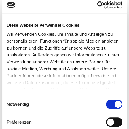
Erhalt eingehender physischer Medienwerke
sicherstellen.«
Generaldirektor der Deutschen Nationalbibliothek, Frank
Diese Webseite verwendet Cookies
Scholze: »Wir begrüßen die Entscheidung des
Wir verwenden Cookies, um Inhalte und Anzeigen zu
Staatsministers sehr, den nächsten Schritt auf dem Weg
personalisieren, Funktionen für soziale Medien anbieten
zur Realisierung des Baus zu gehen. Es ist nicht nur unser
zu können und die Zugriffe auf unsere Website zu
gesetzlicher Auftrag, sondern auch unsere
analysieren. Außerdem geben wir Informationen zu Ihrer
gesamtgesellschaftliche Verantwortung, das kulturelle
Verwendung unserer Website an unsere Partner für
Erbe im ›Gedächtnis der Nation‹ zu bewahren und für
soziale Medien, Werbung und Analysen weiter. Unsere
künftige Generationen zugänglich zu machen. Dass hierzu
Partner führen diese Informationen möglicherweise mit
inzwischen ein breiter Konsens mit dem Staatsminister
weiteren Daten zusammen, die Sie ihnen bereitgestellt
und der Öffentlichkeit besteht, ist ein ermutigendes
haben oder die sie im Rahmen Ihrer Nutzung der Dienste
Zeichen für die Zukunft unseres Landes.«
gesammelt haben.
Einwilligungsauswahl
Zwischenzeitlich stand im Raum, das Bauvorhaben nicht
Notwendig
umzusetzen – über die Hintergründe dazu berichtete
BuB in diesem Beitrag.
Präferenzen