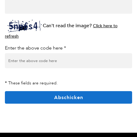
Can't read the image?
Click here to
refresh
Enter the above code here *
*
These fields are required.
Abschicken