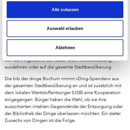
zu sein oder am Neukauf von Büchern sparen zu müssen?
Alle zulassen
Ja, denn es ist nicht notwendig und im Sinne der
Nachhaltigkeit sogar besser, wenn die Dinge nicht extra
neu eingekauft werden müssen.
Auswahl erlauben
In einem Fall wurde berichtet, dass Mitarbeitende der
Stadtbücherei freiwillig Dinge aus ihrem Haushalt oder
Ablehnen
den von Freunden in das Inventar einbrachten. Dies lässt
sich auf Angestellte der Stadt- oder Kreisverwaltung
ausdehnen oder auf die gesamte Stadtbevölkerung.
Die bib der dinge Bochum nimmt »Ding-Spenden« aus
der gesamten Stadtbevölkerung an und ist zusätzlich mit
dem lokalen Wertstoffentsorger (USB) eine Kooperation
eingegangen: Bürger haben die Wahl, ob sie ihre
aussortierten intakten Gegenstände der Entsorgung oder
der Bibliothek der Dinge überlassen möchten. Ein steter
Zuwachs von Dingen ist die Folge.