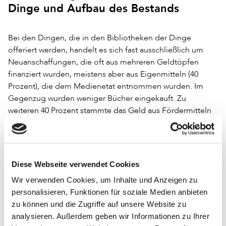
Dinge und Aufbau des Bestands
Bei den Dingen, die in den Bibliotheken der Dinge
offeriert werden, handelt es sich fast ausschließlich um
Neuanschaffungen, die oft aus mehreren Geldtöpfen
finanziert wurden, meistens aber aus Eigenmitteln (40
Prozent), die dem Medienetat entnommen wurden. Im
Gegenzug wurden weniger Bücher eingekauft. Zu
weiteren 40 Prozent stammte das Geld aus Fördermitteln
(von Stadt, Land oder Bund). Dabei handelte es sich in der
Regel um Einmalförderungen. In 17 Prozent der Fälle
wurden Spendengelder akquiriert (zum Beispiel vom
eigenen Förderverein oder der Kreissparkasse) und in 3
Diese Webseite verwendet Cookies
Prozent konnten Stiftungsmittel eingesetzt werden.
Wir verwenden Cookies, um Inhalte und Anzeigen zu
Je weniger Gelder eingeworben oder den Eigenmitteln
personalisieren, Funktionen für soziale Medien anbieten
entnommen werden konnten, desto kleiner der Bestand
zu können und die Zugriffe auf unsere Website zu
an Gebrauchsgegenständen. Handelt es sich bei den
analysieren. Außerdem geben wir Informationen zu Ihrer