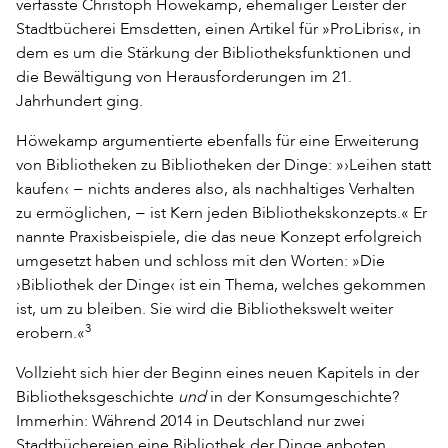
verfasste Christoph Höwekamp, ehemaliger Leister der
Stadtbücherei Emsdetten, einen Artikel für »ProLibris«, in
dem es um die Stärkung der Bibliotheksfunktionen und
die Bewältigung von Herausforderungen im 21.
Jahrhundert ging.
Höwekamp argumentierte ebenfalls für eine Erweiterung
von Bibliotheken zu Bibliotheken der Dinge: »›Leihen statt
kaufen‹ − nichts anderes also, als nachhaltiges Verhalten
zu ermöglichen, − ist Kern jeden Bibliothekskonzepts.« Er
nannte Praxisbeispiele, die das neue Konzept erfolgreich
umgesetzt haben und schloss mit den Worten: »Die
›Bibliothek der Dinge‹ ist ein Thema, welches gekommen
ist, um zu bleiben. Sie wird die Bibliothekswelt weiter
3
erobern.«
Vollzieht sich hier der Beginn eines neuen Kapitels in der
Bibliotheksgeschichte
und
in der Konsumgeschichte?
Immerhin: Während 2014 in Deutschland nur zwei
Stadtbüchereien eine Bibliothek der Dinge anboten,