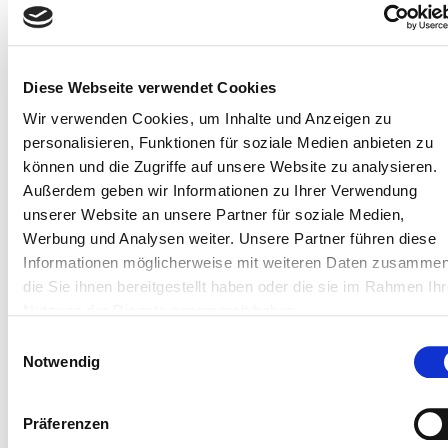
weniger durchschnittliche Clubmitglieder als im Vorjahr,
aber eine konstant bleibende Anzahl der gelesenen
Bücher.
Diese Webseite verwendet Cookies
Zwar sind die Steigerungen der Zahlen 2016 im Vergleich
zu 2015 prozentual nicht mehr ganz so hoch, doch die
Wir verwenden Cookies, um Inhalte und Anzeigen zu
Koordinationsstellen der verschiedenen Leseclubs im
personalisieren, Funktionen für soziale Medien anbieten zu
Sommer setzten auch 2017 alles daran, damit die
können und die Zugriffe auf unsere Website zu analysieren.
einzelnen Aktionen wieder ein voller Erfolg werden und
Außerdem geben wir Informationen zu Ihrer Verwendung
Kinder und Jugendlichen den Spaß am Lesen behalten
unserer Website an unsere Partner für soziale Medien,
oder vielleicht sogar entdecken. Im Juni geht es bereits in
Werbung und Analysen weiter. Unsere Partner führen diese
den ersten Bundesländern los.
Informationen möglicherweise mit weiteren Daten zusammen
die Sie ihnen bereitgestellt haben oder die sie im Rahmen Ihr
Genauere Informationen zu den Initiativen und
Nutzung der Dienste gesammelt haben.
Ansprechpartnern gibt es unter:
Einwilligungsauswahl
http://www.bibliotheksportal.de/bibliotheken/projekte/les
Notwendig
im-sommer.html
Rebecca Jacoby, Landesfachstelle für das öffentliche
Präferenzen
Bibliothekswesen, Außenstelle Würzburg / 21.6.2017