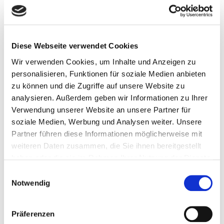
Wissenschaftskommunikation beschäftigt. Jedes Jahr
werden hochrangige internationale Speaker geladen. Seit
2012 wird die Tagung in englischer Sprache abgehalten
und heißt »Semantic Web in Libraries«. 2018 wird die SWIB
Diese Webseite verwendet Cookies
vom 26. bis 28. November 2018 in Bonn stattfinden.
Wir verwenden Cookies, um Inhalte und Anzeigen zu
Die Konferenzvideos und -folien der SWIB 2017 sind jetzt
personalisieren, Funktionen für soziale Medien anbieten
online
verfügbar.
zu können und die Zugriffe auf unsere Website zu
analysieren. Außerdem geben wir Informationen zu Ihrer
red / 10.1.2018
Verwendung unserer Website an unsere Partner für
soziale Medien, Werbung und Analysen weiter. Unsere
Partner führen diese Informationen möglicherweise mit
weiteren Daten zusammen, die Sie ihnen bereitgestellt
haben oder die sie im Rahmen Ihrer Nutzung der Dienste
gesammelt haben.
Einwilligungsauswahl
Notwendig
Präferenzen