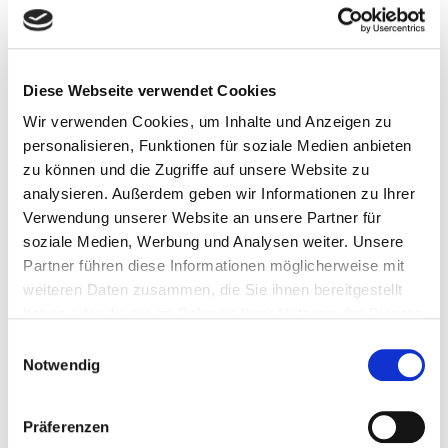
Eintritt frei
Digitale Bildung offen gestalten mit Open Educational
Resources (OER)
Diese Webseite verwendet Cookies
Do 14.6. | 18.00 – 19.00 Uhr | Salon
Wir verwenden Cookies, um Inhalte und Anzeigen zu
personalisieren, Funktionen für soziale Medien anbieten
Jan Neumann, Herausgeber des OER Atlas 2017, erklärt
zu können und die Zugriffe auf unsere Website zu
die Grundlagen von OER und liefert internationale Good-
analysieren. Außerdem geben wir Informationen zu Ihrer
Practice-Beispiele zur Nutzung.
Verwendung unserer Website an unsere Partner für
www.zlb.de/themenraum
soziale Medien, Werbung und Analysen weiter. Unsere
Partner führen diese Informationen möglicherweise mit
red / 1.6.2018
weiteren Daten zusammen, die Sie ihnen bereitgestellt
haben oder die sie im Rahmen Ihrer Nutzung der Dienste
Verwandte Nachrichten
gesammelt haben.
Einwilligungsauswahl
Notwendig
07.10.2025
Überraschende Begegnung mit verbotenen
Büchern
Präferenzen