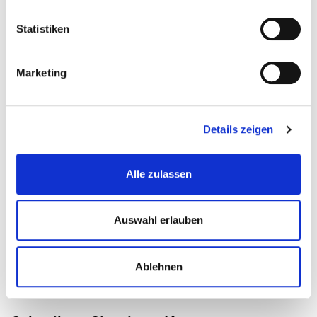
Statistiken
Interessantes Thema?
Marketing
Teilen Sie diesen Artikel mit Kolleginnen und Kollegen:
Details zeigen
Alle zulassen
Kommentare (0)
Auswahl erlauben
Jetzt kommentieren
Ablehnen
Sortieren nach