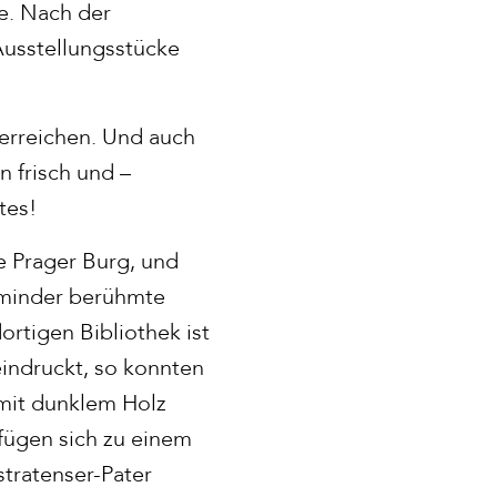
e. Nach der
 Ausstellungsstücke
erreichen. Und auch
 frisch und –
tes!
e Prager Burg, und
t minder berühmte
ortigen Bibliothek ist
indruckt, so konnten
 mit dunklem Holz
ügen sich zu einem
tratenser-Pater