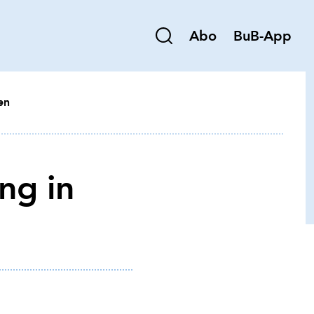
Abo
BuB-App
en
ng in