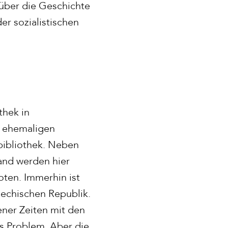
 über die Geschichte
er sozialistischen
thek in
n ehemaligen
bibliothek. Neben
and werden hier
ten. Immerhin ist
hechischen Republik.
ener Zeiten mit den
es Problem. Aber die