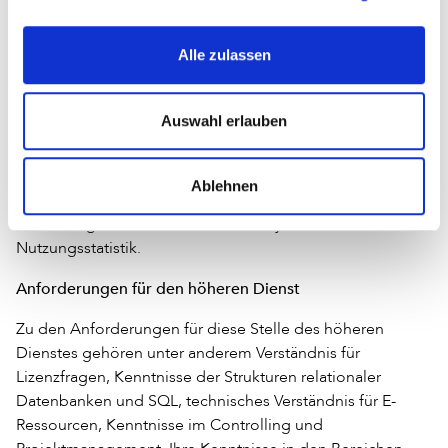
Bewerbungsphase vom Studienabschluss bis zum Antritt
der neuen Arbeitsstelle dauerte zwei Jahre und
Alle zulassen
beinhaltete drei Bewerbungsgespräche. Seit 2013 arbeitet
Barbers im Forschungszentrum Jülich im Electronic
Ressource Management. Ihre Tätigkeitsbereiche umfassen
Auswahl erlauben
zurzeit die Lizenzierung und Verwaltung von Zeitschriften,
Datenbanken und E-Book-Paketen, die konzeptionelle
Weiterentwicklung zur Integration neuer Komponenten im
Ablehnen
Bereich Electronic Ressource Management sowie
Monitoring und Kosten-Nutzen-Analysen im Bereich
Nutzungsstatistik.
Anforderungen für den höheren Dienst
Zu den Anforderungen für diese Stelle des höheren
Dienstes gehören unter anderem Verständnis für
Lizenzfragen, Kenntnisse der Strukturen relationaler
Datenbanken und SQL, technisches Verständnis für E-
Ressourcen, Kenntnisse im Controlling und