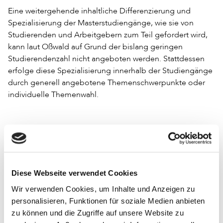
Eine weitergehende inhaltliche Differenzierung und
Spezialisierung der Masterstudiengänge, wie sie von
Studierenden und Arbeitgebern zum Teil gefordert wird,
kann laut Oßwald auf Grund der bislang geringen
Studierendenzahl nicht angeboten werden. Stattdessen
erfolge diese Spezialisierung innerhalb der Studiengänge
durch generell angebotene Themenschwerpunkte oder
individuelle Themenwahl.
Von der Diplom-Bibliothekarin zum MALIS
Im Anschluss an Oßwald gab Irene Barbers in ihrem
Von der Diplom-Bibliothekarin zum MALIS
Vortrag »
«
Diese Webseite verwendet Cookies
einen Einblick in ihren beruflichen Werdegang. Nach dem
Wir verwenden Cookies, um Inhalte und Anzeigen zu
Studium zur Diplom-Bibliothekarin und einigen
personalisieren, Funktionen für soziale Medien anbieten
Berufsjahren in den Bereichen OPL, Katalogisierung und
zu können und die Zugriffe auf unsere Website zu
Informationskompetenz entschloss sie sich 2009 zu einem