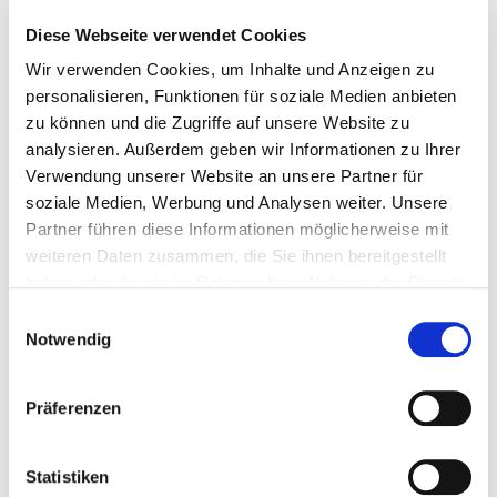
künstliche Disneywelt erinnerte.
Diese Webseite verwendet Cookies
Wir verwenden Cookies, um Inhalte und Anzeigen zu
personalisieren, Funktionen für soziale Medien anbieten
1800 Veranstaltungen auf der ALA-
zu können und die Zugriffe auf unsere Website zu
Konferenz
analysieren. Außerdem geben wir Informationen zu Ihrer
Verwendung unserer Website an unsere Partner für
soziale Medien, Werbung und Analysen weiter. Unsere
Die Themen, die während der mehr als 1800 Programme
Partner führen diese Informationen möglicherweise mit
diskutiert wurden, behandelten die Verankerung der
weiteren Daten zusammen, die Sie ihnen bereitgestellt
Bibliotheken in der Gesellschaft, Bibliotheksangebote für
haben oder die sie im Rahmen Ihrer Nutzung der Dienste
die multikulturelle Zielgruppe, neue Räume und
gesammelt haben.
Angebote wie Makerspaces – Themen also, die uns aus
Einwilligungsauswahl
unseren Diskussionen durchaus bekannt sind. Auch
Notwendig
internationale Themen wie die »global community«,
Bibliotheksentwicklungen in China und die Aufgabe der
Präferenzen
Bibliotheken zur Erfüllung der Nachhaltigkeitsziele der
Agenda 2030 der Vereinten Nationen wurden diskutiert.
Marketing für die Bibliotheksangebote,
Statistiken