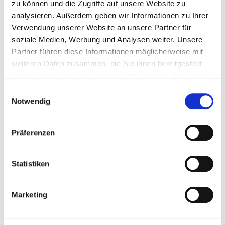
zu können und die Zugriffe auf unsere Website zu
analysieren. Außerdem geben wir Informationen zu Ihrer
09.07.2019
Call for Papers: OCLC veranstaltet Library
Verwendung unserer Website an unsere Partner für
Futures Conference 2020
soziale Medien, Werbung und Analysen weiter. Unsere
10.10.2014
OCLC: Aus Kunden wurden Mitglieder
Partner führen diese Informationen möglicherweise mit
weiteren Daten zusammen, die Sie ihnen bereitgestellt
haben oder die sie im Rahmen Ihrer Nutzung der Dienste
gesammelt haben.
Einwilligungsauswahl
Interessantes Thema?
Notwendig
Teilen Sie diesen Artikel mit Kolleginnen und Kollegen:
Präferenzen
Statistiken
Marketing
Kommentare (0)