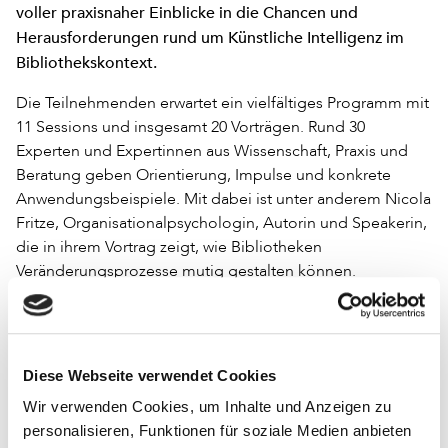
voller praxisnaher Einblicke in die Chancen und
Herausforderungen rund um Künstliche Intelligenz im
Bibliothekskontext.
Die Teilnehmenden erwartet ein vielfältiges Programm mit
11 Sessions und insgesamt 20 Vorträgen. Rund 30
Experten und Expertinnen aus Wissenschaft, Praxis und
Beratung geben Orientierung, Impulse und konkrete
Anwendungsbeispiele. Mit dabei ist unter anderem Nicola
Fritze, Organisationalpsychologin, Autorin und Speakerin,
die in ihrem Vortrag zeigt, wie Bibliotheken
Veränderungsprozesse mutig gestalten können.
Die Teilnahme am BibliotheksLeitungsTag 25/26 ist
kostenfrei. Alle Informationen zum Programm sowie die
Möglichkeit zur Anmeldung finden Sie unter
Diese Webseite verwendet Cookies
www.bibliotheksleitungstag.de
.
Wir verwenden Cookies, um Inhalte und Anzeigen zu
personalisieren, Funktionen für soziale Medien anbieten
Verwandte Nachrichten